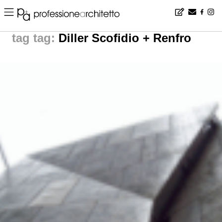
Home
▪
news
▪
tag: Diller Scofidio + Renfro | noticias arquitectura
tag:
Diller Scofidio + Renfro