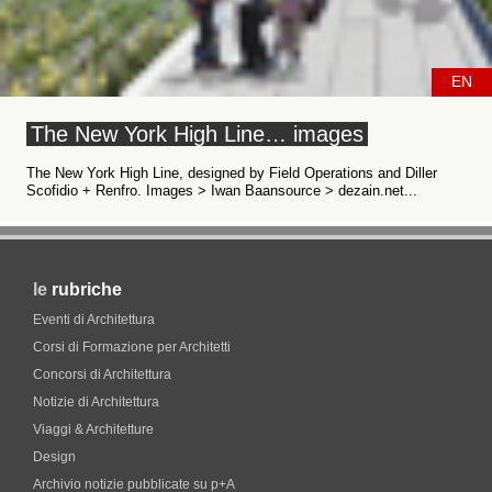
EN
The New York High Line… images
The New York High Line, designed by Field Operations and Diller
Scofidio + Renfro. Images > Iwan Baansource > dezain.net...
le
rubriche
Eventi di Architettura
Corsi di Formazione per Architetti
Concorsi di Architettura
Notizie di Architettura
Viaggi & Architetture
Design
Archivio notizie pubblicate su p+A