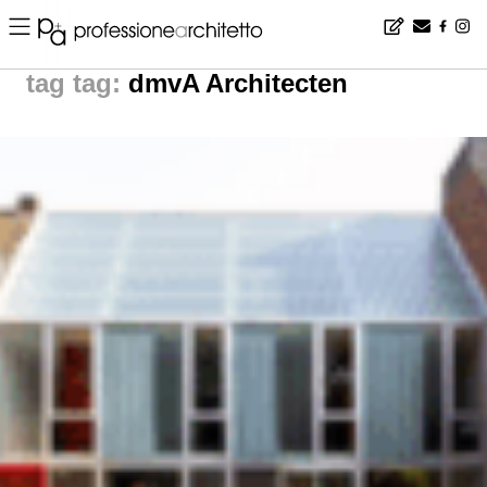
Home
▪
news
▪
tag: dmvA Architecten | noticias arquitectura
tag:
dmvA Architecten