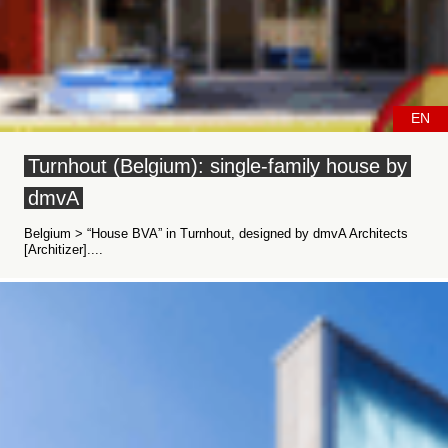
EN
Turnhout (Belgium): single-family house by
dmvA
Belgium > “House BVA” in Turnhout, designed by dmvA Architects
[Architizer]....