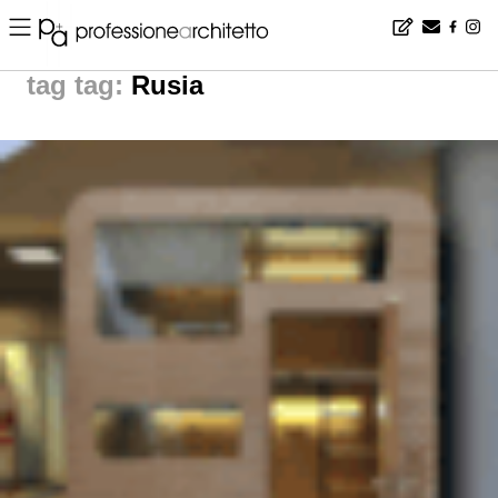
Home
▪
news
▪
tag: Rusia | noticias arquitectura
tag:
Rusia