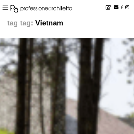
Home
▪
news
▪
tag: Vietnam | noticias arquitectura
tag:
Vietnam