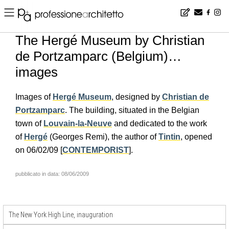
Home
▪
news
▪
en
▪
The Hergé Museum by Christian de Portzamparc (Belgium)… images
The Hergé Museum by Christian
de Portzamparc (Belgium)…
images
Images of
Hergé Museum
, designed by
Christian de
Portzamparc
. The building, situated in the Belgian
town of
Louvain-la-Neuve
and dedicated to the work
of
Hergé
(Georges Remi), the author of
Tintin
, opened
on 06/02/09 [
CONTEMPORIST
].
pubblicato in data: 08/06/2009
The New York High Line, inauguration