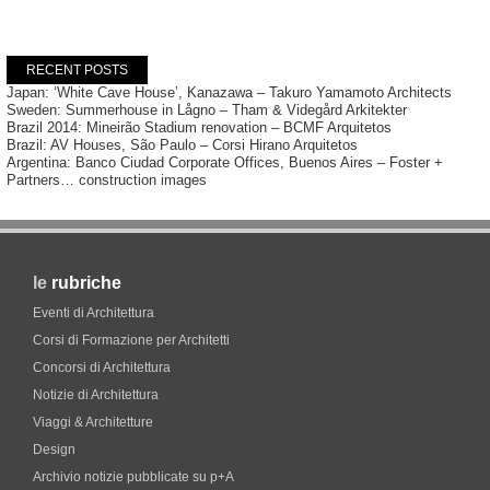
RECENT POSTS
Japan: ‘White Cave House’, Kanazawa – Takuro Yamamoto Architects
Sweden: Summerhouse in Lågno – Tham & Videgård Arkitekter
Brazil 2014: Mineirão Stadium renovation – BCMF Arquitetos
Brazil: AV Houses, São Paulo – Corsi Hirano Arquitetos
Argentina: Banco Ciudad Corporate Offices, Buenos Aires – Foster +
Partners… construction images
le
rubriche
Eventi di Architettura
Corsi di Formazione per Architetti
Concorsi di Architettura
Notizie di Architettura
Viaggi & Architetture
Design
Archivio notizie pubblicate su p+A