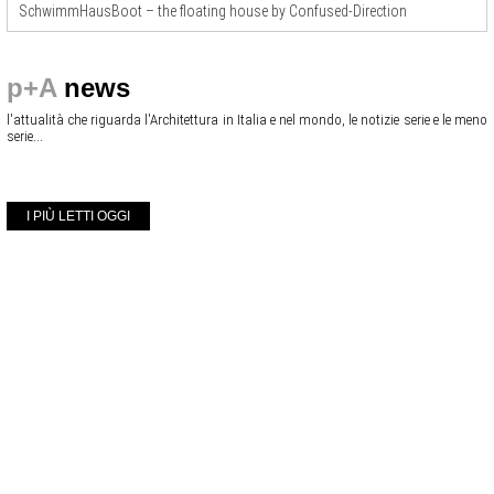
SchwimmHausBoot – the floating house by Confused-Direction
p+A
news
l'attualità che riguarda l'Architettura in Italia e nel mondo, le notizie serie e le meno
serie...
I PIÙ LETTI OGGI