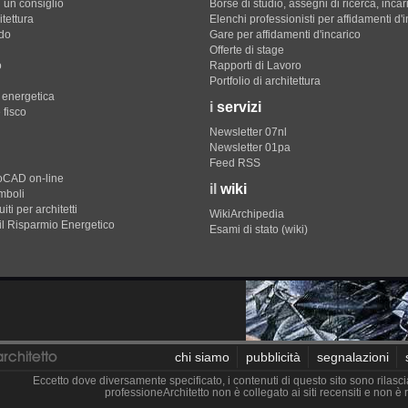
 un consiglio
Borse di studio, assegni di ricerca, incar
itettura
Elenchi professionisti per affidamenti d'
do
Gare per affidamenti d'incarico
Offerte di stage
o
Rapporti di Lavoro
Portfolio di architettura
e energetica
i
servizi
 fisco
Newsletter 07nl
Newsletter 01pa
Feed RSS
toCAD on-line
il
wiki
imboli
iti per architetti
WikiArchipedia
il Risparmio Energetico
Esami di stato (wiki)
chi siamo
pubblicità
segnalazioni
Eccetto dove diversamente specificato, i contenuti di questo sito sono rilasci
professioneArchitetto non è collegato ai siti recensiti e non 