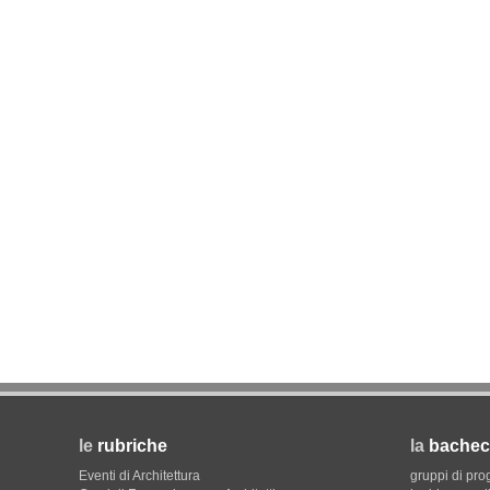
NOTIZIE
Tashkent modernista è sito Une
architetture nella World Heritag
le
rubriche
la
bachec
Eventi di Architettura
gruppi di pro