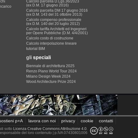
ichi
Calcolo parcella D.Lgs.36/2023
(ex D.M. 17 giugno 2016)
incarico
Calcolo parcella DM 17 giugno 2016
(ex D.M. 143 del 31 ottobre 2013)
Calcolo compenso professionale
(ex D.M. 140 del 20 luglio 2012)
Calcolo tariffa Architetti ed Ingegneri
per Opere Pubbliche (D.M. 4/4/2001)
Calcolo costo di costruzione
Calcolo interpolazione lineare
tutorial BIM
gli
speciali
Biennale di architettura 2025
Renzo Piano World Tour 2024
Milano Design Week 2024
Wood Architecture Prize 2024
sostieni p+A
lavora con noi
privacy
cookie
contatti
ati sotto
Licenza Creative Commons Attribuzione 4.0
.
è responsabile del loro contenuto
| p.IVA 07430801006