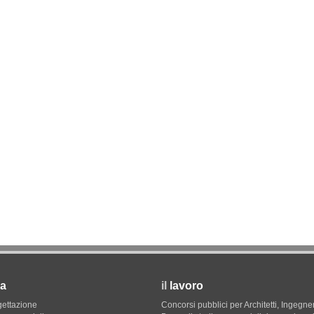
CONCORSI
12
Milano, social housing a Porto di Mare
09
sco: dieci
e List
a
il
lavoro
gettazione
Concorsi pubblici per Architetti, Ingegner