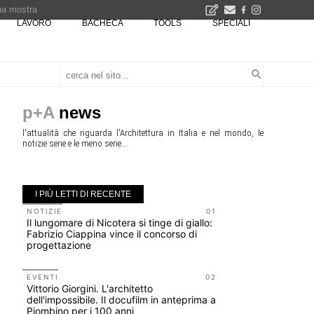
una mostra
LAVORO
BACHECA
TOOLS
SPECIALI
00 euro
Città Osmotiche: la rigenerazione urbana attraverso suoli permeabili, gestione dell'acqua e resilienza climatica - Gli eventi INBAR al Centro Congressi La Nuvola · Ingresso gratuito
p+A
news
l'attualità che riguarda l'Architettura in Italia e nel mondo, le
notizie serie e le meno serie...
I PIÙ LETTI DI RECENTE
NOTIZIE
01
UP-TO-DA
Il lungomare di Nicotera si tinge di giallo:
Riforma de
Fabrizio Ciappina vince il concorso di
novità su 
progettazione
tirocini 
EVENTI
02
UP-TO-DA
Vittorio Giorgini. L'architetto
Cambio di
dell'impossibile. Il docufilm in anteprima a
sempre po
Piombino per i 100 anni
prescrizio