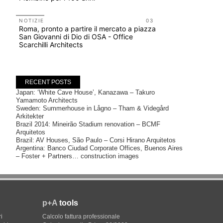
Salva-Ca
NOTIZIE
03
EVENTI
Roma, pronto a partire il mercato a piazza
Con Carlo 
San Giovanni di Dio di OSA - Office
appuntame
Scarchilli Architects
Venezia
RECENT POSTS
Japan: ‘White Cave House’, Kanazawa – Takuro
Yamamoto Architects
Sweden: Summerhouse in Lågno – Tham & Videgård
Arkitekter
Brazil 2014: Mineirão Stadium renovation – BCMF
Arquitetos
Brazil: AV Houses, São Paulo – Corsi Hirano Arquitetos
Argentina: Banco Ciudad Corporate Offices, Buenos Aires
– Foster + Partners… construction images
p+A
tools
i
Calcolo fattura professionale