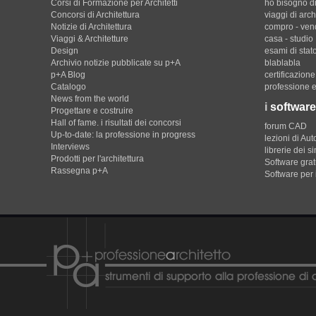
Corsi di Formazione per Architetti
ho bisogno di
Concorsi di Architettura
viaggi di arch
Notizie di Architettura
compro - ven
Viaggi & Architetture
casa - studio
Design
esami di stat
Archivio notizie pubblicate su p+A
blablabla
p+A Blog
certificazion
Catalogo
professione e
News from the world
i
software
Progettare e costruire
Hall of fame. i risultati dei concorsi
forum CAD
Up-to-date: la professione in progress
lezioni di Au
Interviews
librerie dei s
Prodotti per l'architettura
Software gratu
Rassegna p+A
Software per 