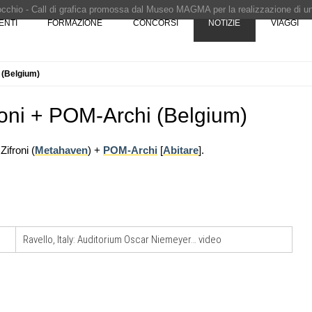
Pinocchio - Call di grafica promossa dal Museo MAGMA per la realizzazione di 
ENTI
FORMAZIONE
CONCORSI
NOTIZIE
VIAGGI
i design - Concorso di product design by Desall · Al vincitore un premio di 5.0
 vince il concorso di progettazione
e del prezzo alla Soprintendenza speciale
 (Belgium)
i progettazione a procedura aperta due fasi Montepremi: 18.000 euro
oni + POM-Archi (Belgium)
ifroni (
Metahaven
) +
POM-Archi
[
Abitare
].
07
CONCORSI
10
one urbana
Un nuovo volto per il lungomare di
stione
Villammare
Ravello, Italy: Auditorium Oscar Niemeyer… video
a
NOTIZIE
11
Unipol hall, ecco il padiglione
08
are per
polifunzionale di BolognaFiere firmato
er servizi
Mario Cucinella Architects