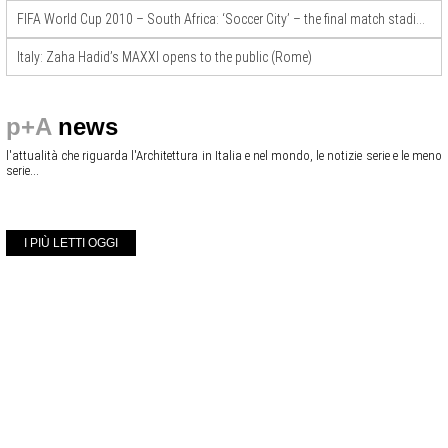
FIFA World Cup 2010 – South Africa: ‘Soccer City’ – the final match stadium by Boogertman Urban Edge + Partners & Populus
Italy: Zaha Hadid’s MAXXI opens to the public (Rome)
p+A
news
l'attualità che riguarda l'Architettura in Italia e nel mondo, le notizie serie e le meno
serie...
I PIÙ LETTI OGGI