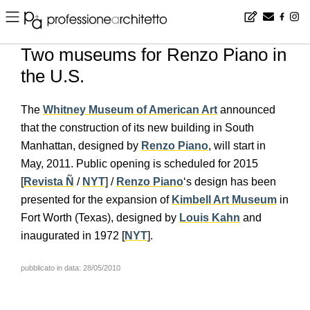
Home
▪
news
▪
en
▪
Two museums for Renzo Piano in the U.S.
Two museums for Renzo Piano in
the U.S.
The
Whitney Museum of American Art
announced
that the construction of its new building in South
Manhattan, designed by
Renzo Piano
, will start in
May, 2011. Public opening is scheduled for 2015
[
Revista Ñ
/
NYT
] /
Renzo Piano
‘s design has been
presented for the expansion of
Kimbell Art Museum
in
Fort Worth (Texas), designed by
Louis Kahn
and
inaugurated in 1972 [
NYT
].
pubblicato in data: 28/05/2010