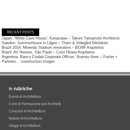
RECENT POSTS
Japan: ‘White Cave House’, Kanazawa – Takuro Yamamoto Architects
Sweden: Summerhouse in Lågno – Tham & Videgård Arkitekter
Brazil 2014: Mineirão Stadium renovation – BCMF Arquitetos
Brazil: AV Houses, São Paulo – Corsi Hirano Arquitetos
Argentina: Banco Ciudad Corporate Offices, Buenos Aires – Foster +
Partners… construction images
le
rubriche
Eventi di Architettura
Corsi di Formazione per Architetti
Concorsi di Architettura
Notizie di Architettura
Viaggi & Architetture