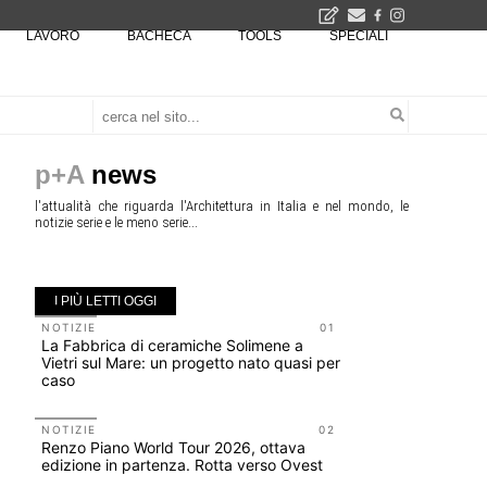
LAVORO
BACHECA
TOOLS
SPECIALI
2026
La Fabbrica di ceramiche Solimene a Vietri sul Mare: un progetto nato quasi per caso - La lucertola aggrappata alla roccia, tra Wright e Gaudì, unica opera europea del visionario architetto Paolo Soleri
Osteria dell'Architetto a Marmomac con i fondatori di EMBT, Park, CZA e ELASTICOFarm - Veronafiere, dal 22 al 25 settembre 2026 · 2x4 Cfp · Ingresso gratuito · Iscrizioni aperte!
I Cantieri by LandWorks 2026, autocostruzione e vita comunitaria in Sardegna, a picco sul mare - Workshop di autocostruzione e rigenerazione urbana nell'ex borgo minerario dell'Argentiera · 3 turni
una mostra
p+A
news
l'attualità che riguarda l'Architettura in Italia e nel mondo, le
notizie serie e le meno serie...
I PIÙ LETTI OGGI
NOTIZIE
01
EVENTI
La Fabbrica di ceramiche Solimene a
Osteria de
Vietri sul Mare: un progetto nato quasi per
fondatori
caso
ELASTIC
NOTIZIE
02
NOTIZIE
Renzo Piano World Tour 2026, ottava
Le città 
edizione in partenza. Rotta verso Ovest