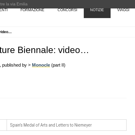
re la via Emilia
ENTI
FORMAZIONE
CONCORSI
NOTIZIE
VIAGGI
Rotta verso Ovest - Europa, Stati Uniti e Canada | 22 agosto > 30 settembre 
 video…
Pinocchio - Call di grafica promossa dal Museo MAGMA per la realizzazione di 
cture Biennale: video…
, published by >
Monocle
(part II)
07
UP-TO-DATE
10
one urbana
L'Agenzia del Demanio lancia gare per
stione
accordi quadro da 219 milioni per servizi
a
di architettura
08
UP-TO-DATE
11
Riforma delle professioni, ok al Senato:
Spain’s Medal of Arts and Letters to Niemeyer
ria in
novità su abilitazione, competenze,
tirocini ed equo compenso