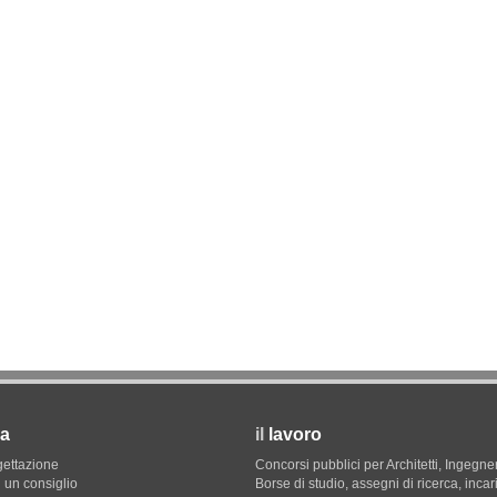
09
CONCORSI
12
e di
La ricarica dei profumi domestici in un
prodotto innovativo di design
a
il
lavoro
gettazione
Concorsi pubblici per Architetti, Ingegner
 un consiglio
Borse di studio, assegni di ricerca, incar