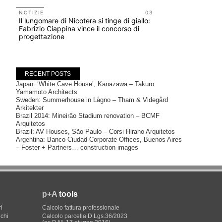
CONCORSI
200 manife
NOTIZIE
03
Il lungomare di Nicotera si tinge di giallo:
Collodi, c
Fabrizio Ciappina vince il concorso di
progettazione
RECENT POSTS
Japan: ‘White Cave House’, Kanazawa – Takuro
Yamamoto Architects
Sweden: Summerhouse in Lågno – Tham & Videgård
Arkitekter
Brazil 2014: Mineirão Stadium renovation – BCMF
Arquitetos
Brazil: AV Houses, São Paulo – Corsi Hirano Arquitetos
Argentina: Banco Ciudad Corporate Offices, Buenos Aires
– Foster + Partners… construction images
p+A
tools
i
Calcolo fattura professionale
ichi
Calcolo parcella D.Lgs.36/2023