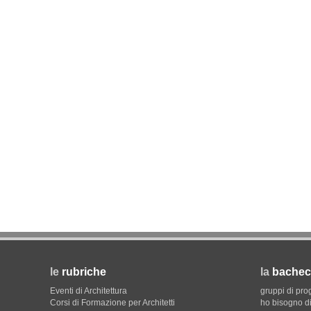
CONCORSI
Un nuovo volto per il lungomar
Villammare
le
rubriche
la
bachec
Eventi di Architettura
gruppi di pro
Corsi di Formazione per Architetti
ho bisogno di