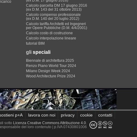
(ex D.M. 17 giugno 2016)
incarico
Calcolo parcella DM 17 giugno 2016
(ex D.M. 143 del 31 ottobre 2013)
Calcolo compenso professionale
(ex D.M. 140 del 20 luglio 2012)
Calcolo tariffa Architetti ed Ingegneri
per Opere Pubbliche (D.M. 4/4/2001)
Calcolo costo di costruzione
Calcolo interpolazione lineare
tutorial BIM
gli
speciali
Biennale di architettura 2025
Renzo Piano World Tour 2024
Milano Design Week 2024
Wood Architecture Prize 2024
sostieni p+A
lavora con noi
privacy
cookie
contatti
ati sotto
Licenza Creative Commons Attribuzione 4.0
.
è responsabile del loro contenuto
| p.IVA 07430801006