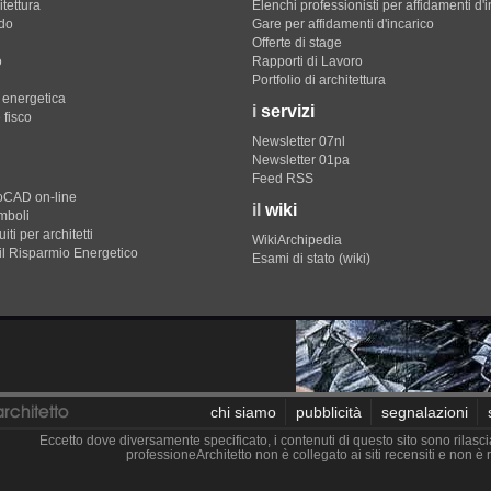
itettura
Elenchi professionisti per affidamenti d'
do
Gare per affidamenti d'incarico
Offerte di stage
o
Rapporti di Lavoro
Portfolio di architettura
e energetica
i
servizi
 fisco
Newsletter 07nl
Newsletter 01pa
Feed RSS
toCAD on-line
il
wiki
imboli
iti per architetti
WikiArchipedia
il Risparmio Energetico
Esami di stato (wiki)
chi siamo
pubblicità
segnalazioni
Eccetto dove diversamente specificato, i contenuti di questo sito sono rilasci
professioneArchitetto non è collegato ai siti recensiti e non 