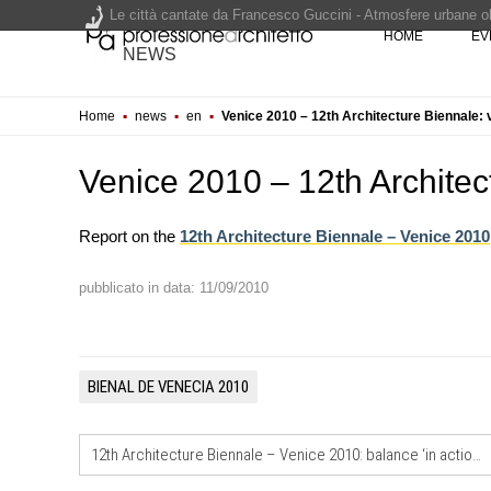
Le città cantate da Francesco Guccini - Atmosfere urbane olt
HOME
EV
Renzo Piano World Tour 2026, ottava edizione in partenza. 
NEWS
Home
▪
news
▪
en
▪
Venice 2010 – 12th Architecture Biennale:
200 manifesti per i 200 anni di Carlo Collodi, creatore di 
Venice 2010 – 12th Archite
Report on the
12th Architecture Biennale – Venice 2010
pubblicato in data: 11/09/2010
EVENTI
Città Osmotiche: la rigenerazi
attraverso suoli permeabili, ge
dell'acqua e resilienza climatic
BIENAL DE VENECIA 2010
FORMAZIONE
I Cantieri by LandWorks 2026,
12th Architecture Biennale – Venice 2010: balance ‘in action’, Ensamble Studio
autocostruzione e vita comunita
Sardegna, a picco sul mare