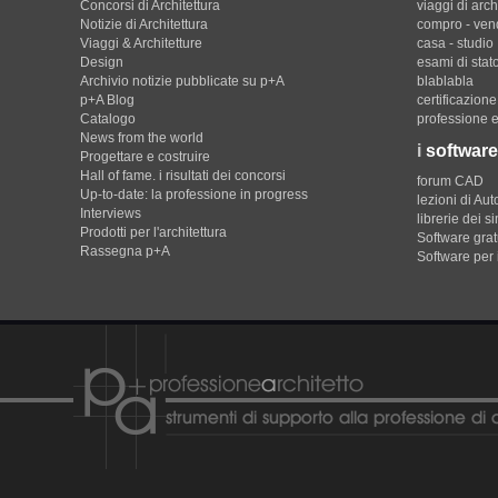
Concorsi di Architettura
viaggi di arch
Notizie di Architettura
compro - ven
Viaggi & Architetture
casa - studio
Design
esami di stat
Archivio notizie pubblicate su p+A
blablabla
p+A Blog
certificazion
Catalogo
professione e
News from the world
i
software
Progettare e costruire
Hall of fame. i risultati dei concorsi
forum CAD
Up-to-date: la professione in progress
lezioni di Au
Interviews
librerie dei s
Prodotti per l'architettura
Software gratu
Rassegna p+A
Software per 