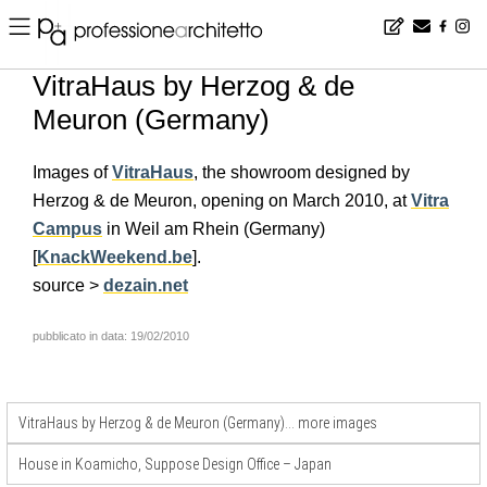
Home
▪
news
▪
en
▪
VitraHaus by Herzog & de Meuron (Germany)
VitraHaus by Herzog & de
Meuron (Germany)
Images of
VitraHaus
, the showroom designed by
Herzog & de Meuron, opening on March 2010, at
Vitra
Campus
in Weil am Rhein (Germany)
[
KnackWeekend.be
].
source >
dezain.net
pubblicato in data: 19/02/2010
VitraHaus by Herzog & de Meuron (Germany)… more images
House in Koamicho, Suppose Design Office – Japan