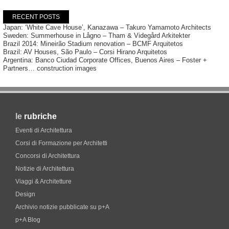
RECENT POSTS
Japan: ‘White Cave House’, Kanazawa – Takuro Yamamoto Architects
Sweden: Summerhouse in Lågno – Tham & Videgård Arkitekter
Brazil 2014: Mineirão Stadium renovation – BCMF Arquitetos
Brazil: AV Houses, São Paulo – Corsi Hirano Arquitetos
Argentina: Banco Ciudad Corporate Offices, Buenos Aires – Foster +
Partners… construction images
le
rubriche
Eventi di Architettura
Corsi di Formazione per Architetti
Concorsi di Architettura
Notizie di Architettura
Viaggi & Architetture
Design
Archivio notizie pubblicate su p+A
p+A Blog