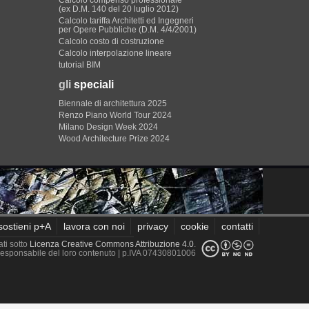
Calcolo compenso professionale
(ex D.M. 140 del 20 luglio 2012)
Calcolo tariffa Architetti ed Ingegneri
per Opere Pubbliche (D.M. 4/4/2001)
Calcolo costo di costruzione
Calcolo interpolazione lineare
tutorial BIM
gli
speciali
Biennale di architettura 2025
Renzo Piano World Tour 2024
Milano Design Week 2024
Wood Architecture Prize 2024
sostieni p+A
lavora con noi
privacy
cookie
contatti
ati sotto
Licenza Creative Commons Attribuzione 4.0
.
è responsabile del loro contenuto
| p.IVA 07430801006