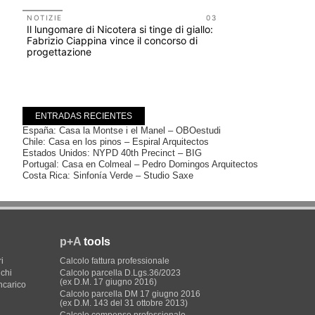
Salva-Ca
NOTIZIE
03
Il lungomare di Nicotera si tinge di giallo:
EVENTI
Fabrizio Ciappina vince il concorso di
Vittorio Gi
progettazione
dell'impos
Piombino 
ENTRADAS RECIENTES
España: Casa la Montse i el Manel – OBOestudi
Chile: Casa en los pinos – Espiral Arquitectos
Estados Unidos: NYPD 40th Precinct – BIG
Portugal: Casa en Colmeal – Pedro Domingos Arquitectos
Costa Rica: Sinfonía Verde – Studio Saxe
p+A
tools
i
Calcolo fattura professionale
ichi
Calcolo parcella D.Lgs.36/2023
(ex D.M. 17 giugno 2016)
incarico
Calcolo parcella DM 17 giugno 2016
(ex D.M. 143 del 31 ottobre 2013)