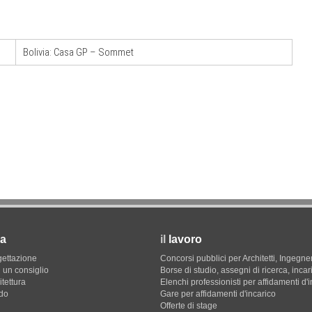
EVENTI
12
Osteria dell'Architetto a Marmomac con i
09
are per
fondatori di EMBT, Park, CZA e
er servizi
ELASTICOFarm
Bolivia: Casa GP – Sommet
a
il
lavoro
gettazione
Concorsi pubblici per Architetti, Ingegner
 un consiglio
Borse di studio, assegni di ricerca, incar
itettura
Elenchi professionisti per affidamenti d'
do
Gare per affidamenti d'incarico
Offerte di stage