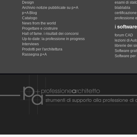
Design
esami di stat
Archivio notizie pubblicate su p+A
blablabla
p+A Blog
certificazion
Catalogo
professione e
News from the world
i
software
Progettare e costruire
Hall of fame. i risultati dei concorsi
forum CAD
Up-to-date: la professione in progress
lezioni di Au
Interviews
librerie dei s
Prodotti per l'architettura
Software gratu
Rassegna p+A
Software per 