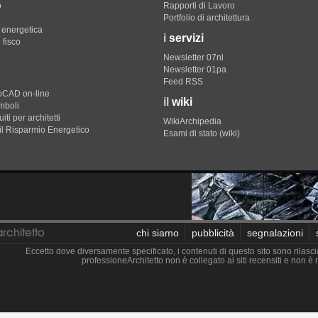
o
Rapporti di Lavoro
Portfolio di architettura
e energetica
i
servizi
 fisco
Newsletter 07nl
Newsletter 01pa
Feed RSS
toCAD on-line
il
wiki
imboli
iti per architetti
WikiArchipedia
il Risparmio Energetico
Esami di stato (wiki)
chi siamo
pubblicità
segnalazioni
Eccetto dove diversamente specificato, i contenuti di questo sito sono rilasci
professioneArchitetto non è collegato ai siti recensiti e non 