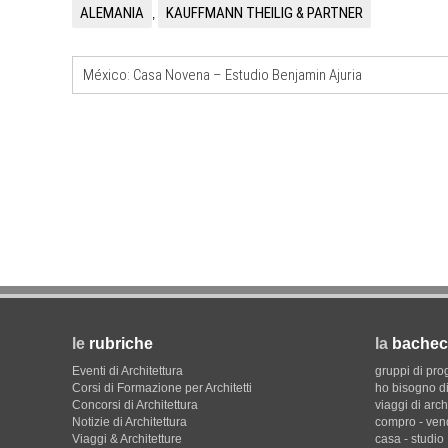
ALEMANIA
KAUFFMANN THEILIG & PARTNER
,
UP-TO-DATE
L'Agenzia del Demanio lancia g
accordi quadro da 219 milioni p
México: Casa Novena – Estudio Benjamin Ajuria
di architettura
le
rubriche
la
bachec
Eventi di Architettura
gruppi di pro
Corsi di Formazione per Architetti
ho bisogno di
Concorsi di Architettura
viaggi di arch
Notizie di Architettura
compro - ven
Viaggi & Architetture
casa - studio