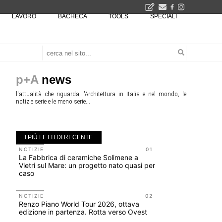
LAVORO
BACHECA
TOOLS
SPECIALI
2026
La Fabbrica di ceramiche Solimene a Vietri sul Mare: un progetto nato quasi per caso - La lucertola aggrappata alla roccia, tra Wright e Gaudì, unica opera europea del visionario architetto Paolo Soleri
Osteria dell'Architetto a Marmomac con i fondatori di EMBT, Park, CZA e ELASTICOFarm - Veronafiere, dal 22 al 25 settembre 2026 · 2x4 Cfp · Ingresso gratuito · Iscrizioni aperte!
I Cantieri by LandWorks 2026, autocostruzione e vita comunitaria in Sardegna, a picco sul mare - Workshop di autocostruzione e rigenerazione urbana nell'ex borgo minerario dell'Argentiera · 3 turni
una mostra
p+A
news
l'attualità che riguarda l'Architettura in Italia e nel mondo, le
notizie serie e le meno serie...
I PIÙ LETTI DI RECENTE
NOTIZIE
01
NOTIZIE
La Fabbrica di ceramiche Solimene a
Roma, pron
Vietri sul Mare: un progetto nato quasi per
San Giovan
caso
Scarchilli
NOTIZIE
02
UP-TO-DA
Renzo Piano World Tour 2026, ottava
Cambio di
edizione in partenza. Rotta verso Ovest
sempre po
prescrizio