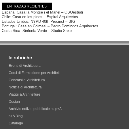
ENTRADAS RECIENTES
España: Casa la Montse i el Manel – OBOestudi
Chile: Casa en los pinos – Espiral Arquitectos
Estados Unidos: NYPD 40th Precinct – BIG
Portugal: Casa en Colmeal – Pedro Domingos Arquitectos
Costa Rica: Sinfonía Verde – Studio Saxe
le
rubriche
Eventi di Architettura
Corsi di Formazione per Architetti
Concorsi di Architettura
Notizie di Architettura
Viaggi & Architetture
Design
Archivio notizie pubblicate su p+A
p+A Blog
Catalogo