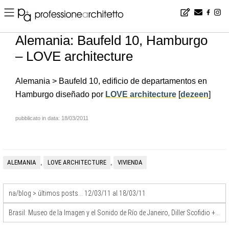
Home
▪
news
▪
es
▪
Alemania: Baufeld 10, Hamburgo – LOVE architecture
Alemania: Baufeld 10, Hamburgo
– LOVE architecture
Alemania > Baufeld 10, edificio de departamentos en
Hamburgo diseñado por
LOVE architecture
[
dezeen
]
pubblicato in data: 18/03/2011
ALEMANIA
LOVE ARCHITECTURE
VIVIENDA
,
,
na/blog > últimos posts… 12/03/11 al 18/03/11
Brasil: Museo de la Imagen y el Sonido de Río de Janeiro, Diller Scofidio + Renfro