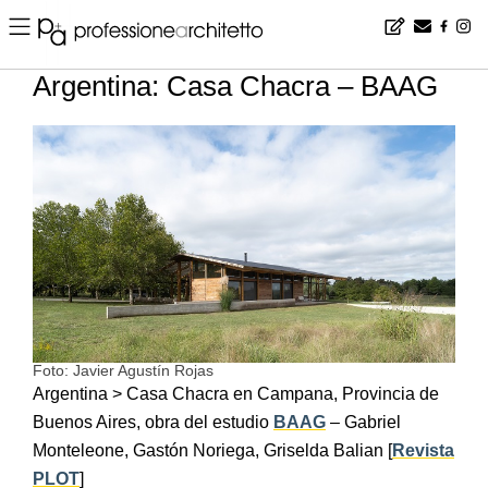
Home
▪
news
▪
es
▪
Argentina: Casa Chacra – BAAG
Argentina: Casa Chacra – BAAG
Foto: Javier Agustín Rojas
Argentina > Casa Chacra en Campana, Provincia de
Buenos Aires, obra del estudio
BAAG
– Gabriel
Monteleone, Gastón Noriega, Griselda Balian [
Revista
PLOT
]