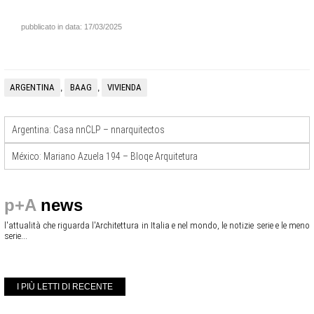
pubblicato in data: 17/03/2025
ARGENTINA
BAAG
VIVIENDA
,
,
Argentina: Casa nnCLP – nnarquitectos
México: Mariano Azuela 194 – Bloqe Arquitetura
p+A
news
l'attualità che riguarda l'Architettura in Italia e nel mondo, le notizie serie e le meno
serie...
I PIÙ LETTI DI RECENTE