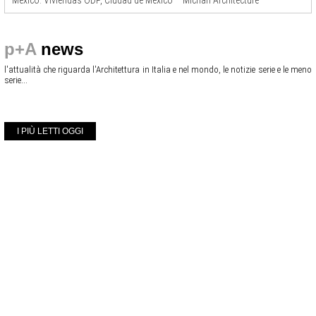
México: Viviendas ODP, Ciudad de México – Michan Architecture
p+A
news
l'attualità che riguarda l'Architettura in Italia e nel mondo, le notizie serie e le meno
serie...
I PIÙ LETTI OGGI