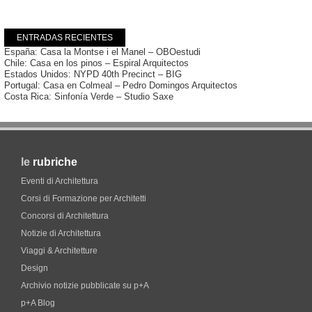
ENTRADAS RECIENTES
España: Casa la Montse i el Manel – OBOestudi
Chile: Casa en los pinos – Espiral Arquitectos
Estados Unidos: NYPD 40th Precinct – BIG
Portugal: Casa en Colmeal – Pedro Domingos Arquitectos
Costa Rica: Sinfonía Verde – Studio Saxe
le
rubriche
Eventi di Architettura
Corsi di Formazione per Architetti
Concorsi di Architettura
Notizie di Architettura
Viaggi & Architetture
Design
Archivio notizie pubblicate su p+A
p+A Blog