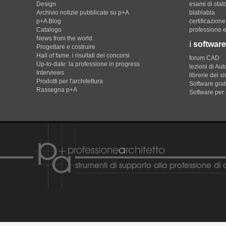
Design
esami di stat
Archivio notizie pubblicate su p+A
blablabla
p+A Blog
certificazion
Catalogo
professione e
News from the world
i
software
Progettare e costruire
Hall of fame. i risultati dei concorsi
forum CAD
Up-to-date: la professione in progress
lezioni di Au
Interviews
librerie dei s
Prodotti per l'architettura
Software gratu
Rassegna p+A
Software per 