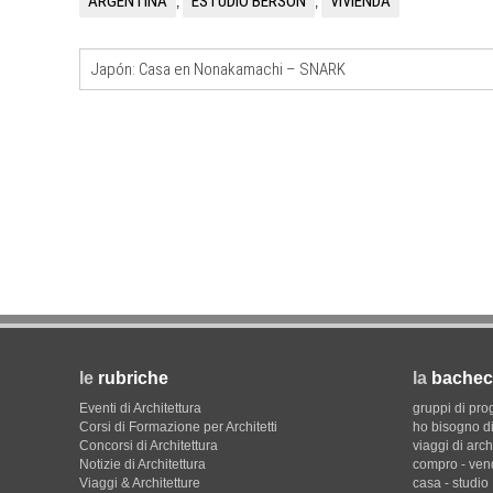
ARGENTINA
ESTUDIO BERSON
VIVIENDA
,
,
UP-TO-DATE
L'Agenzia del Demanio lancia g
Japón: Casa en Nonakamachi – SNARK
accordi quadro da 219 milioni p
di architettura
le
rubriche
la
bachec
Eventi di Architettura
gruppi di pro
Corsi di Formazione per Architetti
ho bisogno di
Concorsi di Architettura
viaggi di arch
Notizie di Architettura
compro - ven
Viaggi & Architetture
casa - studio