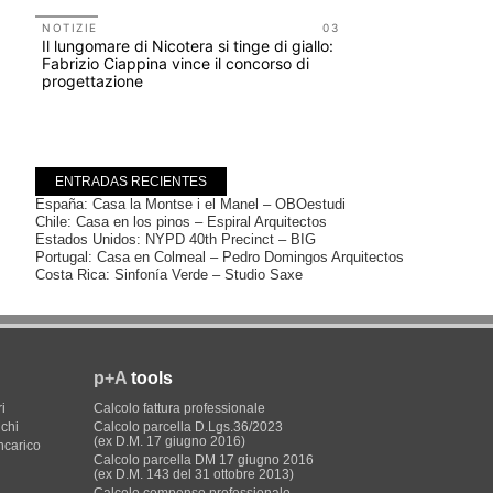
Salva-Ca
NOTIZIE
03
Il lungomare di Nicotera si tinge di giallo:
EVENTI
Fabrizio Ciappina vince il concorso di
Vittorio Gi
progettazione
dell'impos
Piombino 
ENTRADAS RECIENTES
España: Casa la Montse i el Manel – OBOestudi
Chile: Casa en los pinos – Espiral Arquitectos
Estados Unidos: NYPD 40th Precinct – BIG
Portugal: Casa en Colmeal – Pedro Domingos Arquitectos
Costa Rica: Sinfonía Verde – Studio Saxe
p+A
tools
i
Calcolo fattura professionale
ichi
Calcolo parcella D.Lgs.36/2023
(ex D.M. 17 giugno 2016)
incarico
Calcolo parcella DM 17 giugno 2016
(ex D.M. 143 del 31 ottobre 2013)