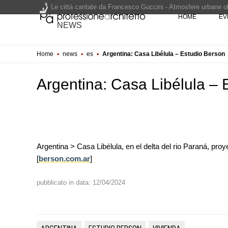
Le città cantate da Francesco Guccini - Atmosfere urbane olt
HOME
EV
Renzo Piano World Tour 2026, ottava edizione in partenza. 
NEWS
Home
▪
news
▪
es
▪
Argentina: Casa Libélula – Estudio Berson
200 manifesti per i 200 anni di Carlo Collodi, creatore di 
Argentina: Casa Libélula – 
Argentina > Casa Libélula, en el delta del rio Paraná, pr
EVENTI
[
berson.com.ar
]
Con Carlo Scarpa lungo l'Italia:
appuntamenti tra Palermo, Ver
Venezia
pubblicato in data: 12/04/2024
UP-TO-DATE
Riforma delle professioni, ok a
novità su abilitazione, compet
tirocini ed equo compenso