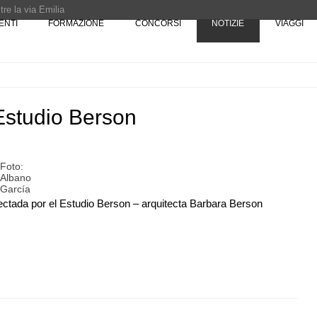
re la via Emilia
ENTI
FORMAZIONE
CONCORSI
NOTIZIE
VIAGGI
Rotta verso Ovest - Europa, Stati Uniti e Canada | 22 agosto > 30 settembre 
Pinocchio - Call di grafica promossa dal Museo MAGMA per la realizzazione di 
Estudio Berson
Foto:
Albano
García
oyectada por el Estudio Berson – arquitecta Barbara Berson
07
EVENTI
10
 tre
Città Osmotiche: la rigenerazione urbana
ona e
attraverso suoli permeabili, gestione
dell'acqua e resilienza climatica
08
NOTIZIE
11
l Senato:
Tashkent modernista è sito Unesco: dieci
enze,
architetture nella World Heritage List