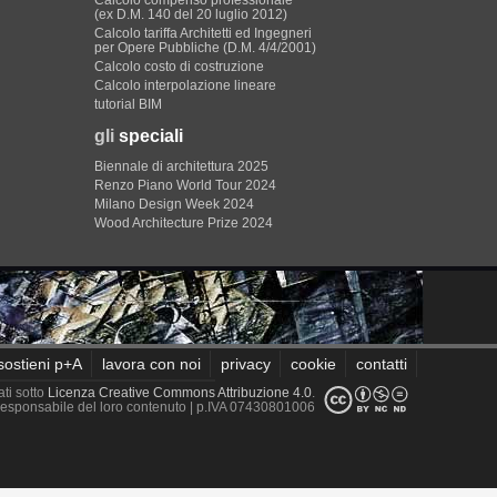
Calcolo compenso professionale
(ex D.M. 140 del 20 luglio 2012)
Calcolo tariffa Architetti ed Ingegneri
per Opere Pubbliche (D.M. 4/4/2001)
Calcolo costo di costruzione
Calcolo interpolazione lineare
tutorial BIM
gli
speciali
Biennale di architettura 2025
Renzo Piano World Tour 2024
Milano Design Week 2024
Wood Architecture Prize 2024
sostieni p+A
lavora con noi
privacy
cookie
contatti
ati sotto
Licenza Creative Commons Attribuzione 4.0
.
è responsabile del loro contenuto
| p.IVA 07430801006