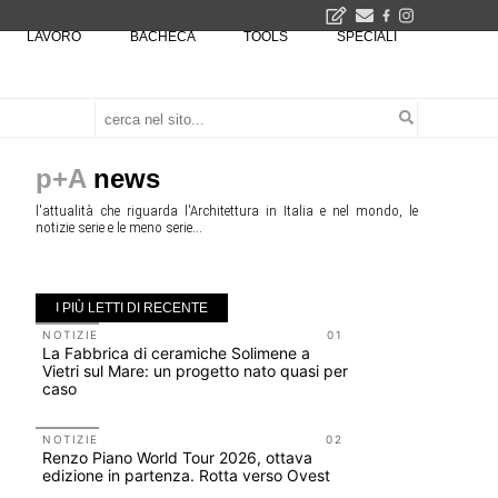
LAVORO
BACHECA
TOOLS
SPECIALI
2026
La Fabbrica di ceramiche Solimene a Vietri sul Mare: un progetto nato quasi per caso - La lucertola aggrappata alla roccia, tra Wright e Gaudì, unica opera europea del visionario architetto Paolo Soleri
Osteria dell'Architetto a Marmomac con i fondatori di EMBT, Park, CZA e ELASTICOFarm - Veronafiere, dal 22 al 25 settembre 2026 · 2x4 Cfp · Ingresso gratuito · Iscrizioni aperte!
I Cantieri by LandWorks 2026, autocostruzione e vita comunitaria in Sardegna, a picco sul mare - Workshop di autocostruzione e rigenerazione urbana nell'ex borgo minerario dell'Argentiera · 3 turni
una mostra
p+A
news
l'attualità che riguarda l'Architettura in Italia e nel mondo, le
notizie serie e le meno serie...
I PIÙ LETTI DI RECENTE
NOTIZIE
01
NOTIZIE
La Fabbrica di ceramiche Solimene a
Roma, pron
Vietri sul Mare: un progetto nato quasi per
San Giovan
caso
Scarchilli
NOTIZIE
02
UP-TO-DA
Renzo Piano World Tour 2026, ottava
Cambio di
edizione in partenza. Rotta verso Ovest
sempre po
prescrizio