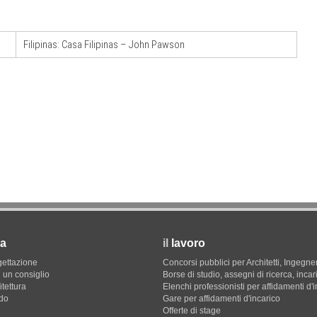
EVENTI
12
Osteria dell'Architetto a Marmomac con i
09
are per
fondatori di EMBT, Park, CZA e
Filipinas: Casa Filipinas – John Pawson
er servizi
ELASTICOFarm
a
il
lavoro
gettazione
Concorsi pubblici per Architetti, Ingegner
 un consiglio
Borse di studio, assegni di ricerca, incar
itettura
Elenchi professionisti per affidamenti d'
do
Gare per affidamenti d'incarico
Offerte di stage