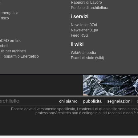
o
Rapporti di Lavoro
Portfolio di architettura
e energetica
i
servizi
 fisco
Newsletter 07nl
Newsletter 01pa
Feed RSS
toCAD on-line
il
wiki
imboli
iti per architetti
WikiArchipedia
il Risparmio Energetico
Esami di stato (wiki)
chi siamo
pubblicità
segnalazioni
Eccetto dove diversamente specificato, i contenuti di questo sito sono rilasci
professioneArchitetto non è collegato ai siti recensiti e non 