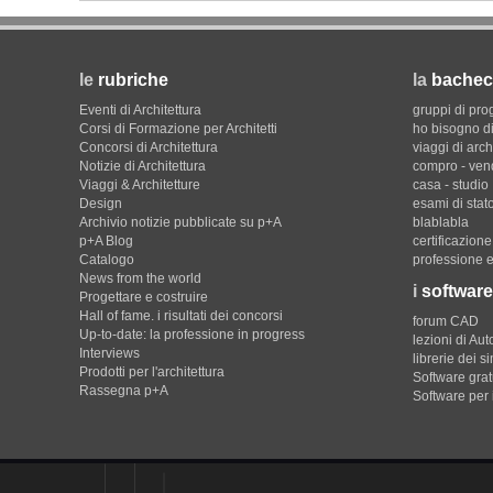
le
rubriche
la
bachec
Eventi di Architettura
gruppi di pro
Corsi di Formazione per Architetti
ho bisogno di
Concorsi di Architettura
viaggi di arch
Notizie di Architettura
compro - ven
Viaggi & Architetture
casa - studio
Design
esami di stat
Archivio notizie pubblicate su p+A
blablabla
p+A Blog
certificazion
Catalogo
professione e
News from the world
i
software
Progettare e costruire
Hall of fame. i risultati dei concorsi
forum CAD
Up-to-date: la professione in progress
lezioni di Au
Interviews
librerie dei s
Prodotti per l'architettura
Software gratu
Rassegna p+A
Software per 