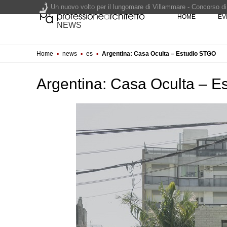
Un nuovo volto per il lungomare di Villammare - Concorso d
HOME
EV
NEWS
L'obbligo di aggiornamento del Psc non decade se il cantier
Home
▪
news
▪
es
▪
Argentina: Casa Oculta – Estudio STGO
Un masterplan per il futuro di Lariofiere, sul Lago di Como -
Premio Bruno Zevi 2026: saggi storico-critici inediti sull'a
Argentina: Casa Oculta – 
NOTIZIE
Tashkent modernista 
architetture nella Wor
CONCORSI
Un nuovo volto per il
Villammare