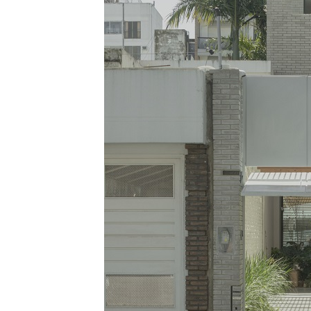
NOTIZIE
Unipol hall, ecco il p
polifunzionale di Bol
Mario Cucinella Archi