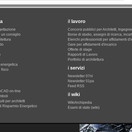
a
il
lavoro
gettazione
Concorsi pubblici per Architetti, Ingegner
 un consiglio
Borse di studio, assegni di ricerca, incar
itettura
Elenchi professionisti per affidamenti d'
do
Gare per affidamenti d'incarico
Offerte di stage
o
Rapporti di Lavoro
Portfolio di architettura
e energetica
i
servizi
 fisco
Newsletter 07nl
Newsletter 01pa
Feed RSS
toCAD on-line
il
wiki
imboli
iti per architetti
WikiArchipedia
il Risparmio Energetico
Esami di stato (wiki)