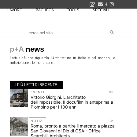
LAVORO
BACHECA
TOOLS
SPECIALI
Il museo città: a Bruxelles apre Kanal - Centre Pompidou dedicato all'arte e all'architettura - Yves Goldstein, Dg: «Il museo è tutto perché l'arte è la forza di emancipazione più straordinaria e l'architettura si occupa di costruire il futuro delle città, ma può essere niente se non è anche riflessione sul futuro dell'umanità»
Tashkent modernista è sito Unesco: dieci architetture nella World Heritage List - Dietro l'iscrizione, il lavoro del Polo di Mantova del Politecnico di Milano con lo studio GRACE
p+A
news
l'attualità che riguarda l'Architettura in Italia e nel mondo, le
notizie serie e le meno serie...
I PIÙ LETTI DI RECENTE
10
EVENTI
01
o-
Vittorio Giorgini. L'architetto
dell'impossibile. Il docufilm in anteprima a
Piombino per i 100 anni
11
NOTIZIE
02
Roma, pronto a partire il mercato a piazza
San Giovanni di Dio di OSA - Office
Scarchilli Architects