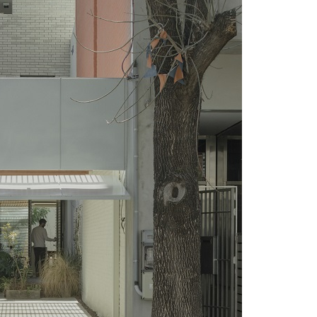
09
adiglione
CONCORSI
Milano, social housing a Porto di Mar
ognaFiere firmato
tects