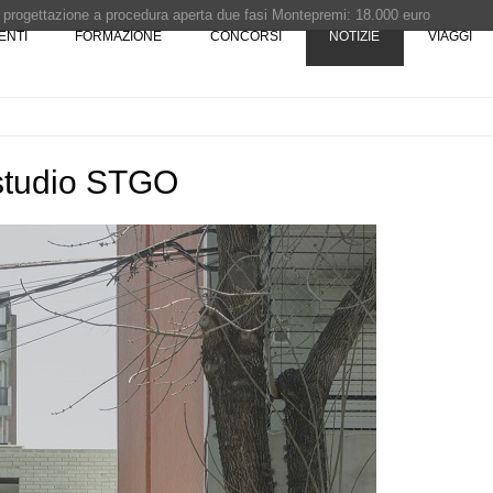
i progettazione a procedura aperta due fasi Montepremi: 18.000 euro
ENTI
FORMAZIONE
CONCORSI
NOTIZIE
VIAGGI
e è fermo - La pronuncia della Corte di Cassazione
 Concorso di idee · Al vincitore un premio di 5.000 euro
rchitettura - XX edizione promossa dalla Fondazione Bruno Zevi
Estudio STGO
07
CONCORSI
è sito Unesco: dieci
Premio Bruno Zevi 2026: saggi storic
ld Heritage List
critici inediti sull'architettura
08
NOTIZIE
 lungomare di
L'abitare in colore pastello secondo
caarpa: due progetti sul mare tra
Sardegna e Genova