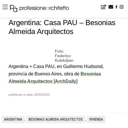
Home
▪
news
▪
es
▪
Argentina: Casa PAU – Besonias Almeida Arquitectos
Argentina: Casa PAU – Besonias
Almeida Arquitectos
Foto:
Federico
Kulekdjian
Argentina > Casa PAU, en Guillermo Hudsond,
provincia de Buenos Aires, obra de
Besonias
Almeida Arquitectos
[
ArchDaily
]
pubblicato in data: 09/03/2023
ARGENTINA
BESONIAS ALMEIDA ARQUITECTOS
VIVIENDA
,
,