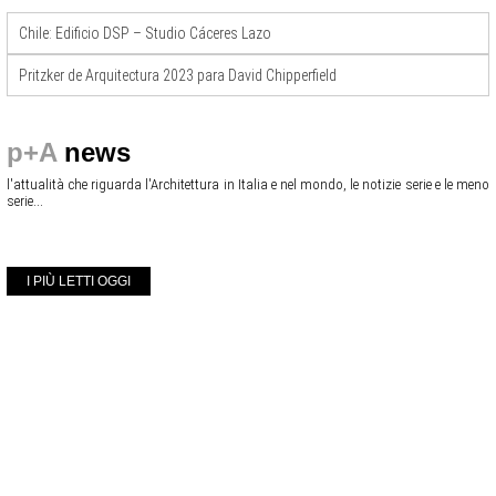
Chile: Edificio DSP – Studio Cáceres Lazo
Pritzker de Arquitectura 2023 para David Chipperfield
p+A
news
l'attualità che riguarda l'Architettura in Italia e nel mondo, le notizie serie e le meno
serie...
I PIÙ LETTI OGGI