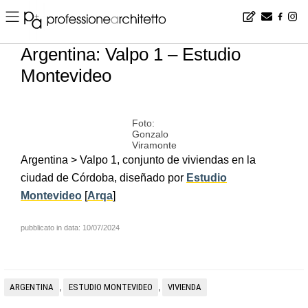
Home
▪
news
▪
es
▪
Argentina: Valpo 1 – Estudio Montevideo
Argentina: Valpo 1 – Estudio
Montevideo
Foto:
Gonzalo
Viramonte
Argentina > Valpo 1, conjunto de viviendas en la
ciudad de Córdoba, diseñado por
Estudio
Montevideo
[
Arqa
]
pubblicato in data: 10/07/2024
ARGENTINA
ESTUDIO MONTEVIDEO
VIVIENDA
,
,