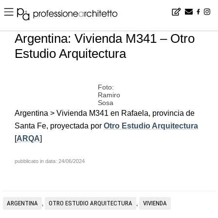
Home
▪
news
▪
es
▪
Argentina: Vivienda M341 – Otro Estudio Arquitectura
Argentina: Vivienda M341 – Otro
Estudio Arquitectura
Foto:
Ramiro
Sosa
Argentina > Vivienda M341 en Rafaela, provincia de
Santa Fe, proyectada por
Otro Estudio Arquitectura
[
ARQA
]
pubblicato in data: 24/06/2024
ARGENTINA
OTRO ESTUDIO ARQUITECTURA
VIVIENDA
,
,