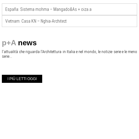
España: Sistema mohma – Mangado&As + oiza.a
Vietnam: Casa KN – Nghia-Architect
p+A
news
l'attualità che riguarda l'Architettura in Italia e nel mondo, le notizie serie e le meno
serie...
I PIÙ LETTI OGGI