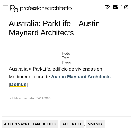
Home
▪
news
▪
es
▪
Australia: ParkLife – Austin Maynard Architects
Australia: ParkLife – Austin
Maynard Architects
Foto:
Tom
Ross
Australia > ParkLife, edificio de viviendas en
Melbourne, obra de
Austin Maynard Architects
.
[
Domus
]
pubblicato in data: 02/11/2023
AUSTIN MAYNARD ARCHITECTS
AUSTRALIA
VIVIENDA
,
,