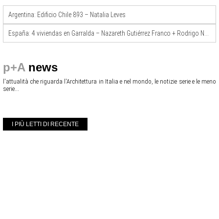
Argentina: Edificio Chile 893 – Natalia Leves
España: 4 viviendas en Garralda – Nazareth Gutiérrez Franco + Rodrigo Núñez Arquitectos
p+A
news
l'attualità che riguarda l'Architettura in Italia e nel mondo, le notizie serie e le meno
serie...
I PIÙ LETTI DI RECENTE