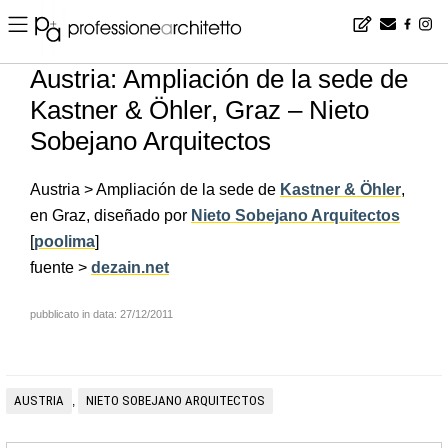
Home
▪
news
▪
es
▪
Austria: Ampliación de la sede de Kastner & Öhler, Graz – Nieto Sobejano Arquitectos
Austria: Ampliación de la sede de
Kastner & Öhler, Graz – Nieto
Sobejano Arquitectos
Austria > Ampliación de la sede de
Kastner & Öhler
,
en Graz, diseñado por
Nieto Sobejano Arquitectos
[
poolima
]
fuente >
dezain.net
pubblicato in data: 27/12/2011
AUSTRIA
NIETO SOBEJANO ARQUITECTOS
,