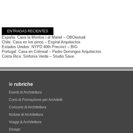
ENTRADAS RECIENTES
España: Casa la Montse i el Manel – OBOestudi
Chile: Casa en los pinos – Espiral Arquitectos
Estados Unidos: NYPD 40th Precinct – BIG
Portugal: Casa en Colmeal – Pedro Domingos Arquitectos
Costa Rica: Sinfonía Verde – Studio Saxe
le
rubriche
Eventi di Architettura
Corsi di Formazione per Architetti
Concorsi di Architettura
Notizie di Architettura
Viaggi & Architetture
Design