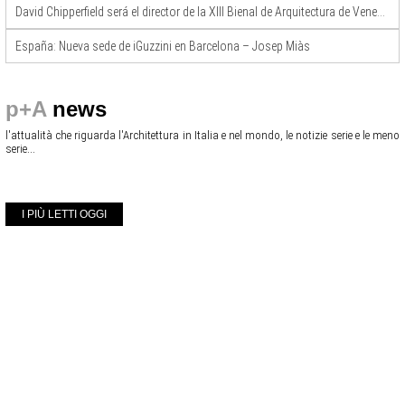
David Chipperfield será el director de la XIII Bienal de Arquitectura de Venecia 2012
España: Nueva sede de iGuzzini en Barcelona – Josep Miàs
p+A
news
l'attualità che riguarda l'Architettura in Italia e nel mondo, le notizie serie e le meno
serie...
I PIÙ LETTI OGGI