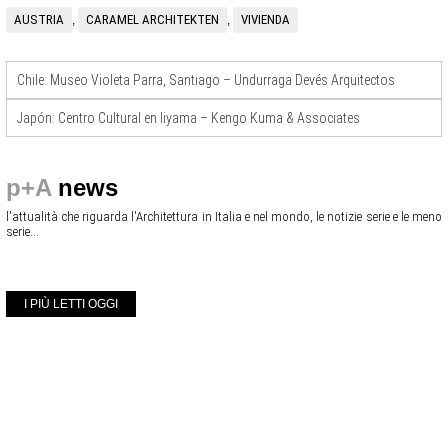
AUSTRIA
CARAMEL ARCHITEKTEN
VIVIENDA
,
,
Chile: Museo Violeta Parra, Santiago – Undurraga Devés Arquitectos
Japón: Centro Cultural en Iiyama – Kengo Kuma & Associates
p+A
news
l'attualità che riguarda l'Architettura in Italia e nel mondo, le notizie serie e le meno
serie...
I PIÙ LETTI OGGI