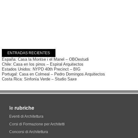
ENTRADAS RECIENTES
España: Casa la Montse i el Manel – OBOestudi
Chile: Casa en los pinos – Espiral Arquitectos
Estados Unidos: NYPD 40th Precinct – BIG
Portugal: Casa en Colmeal – Pedro Domingos Arquitectos
Costa Rica: Sinfonía Verde – Studio Saxe
le
rubriche
Eventi di Architettura
Corsi di Formazione per Architetti
Concorsi di Architettura