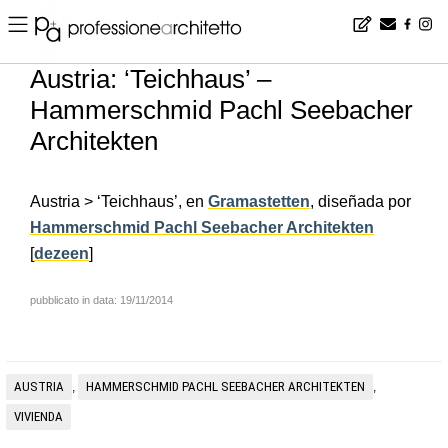
Home
▪
news
▪
es
▪
Austria: ‘Teichhaus’ – Hammerschmid Pachl Seebacher Architekten
Austria: ‘Teichhaus’ –
Hammerschmid Pachl Seebacher
Architekten
Austria > ‘Teichhaus’, en
Gramastetten
, diseñada por
Hammerschmid Pachl Seebacher Architekten
[
dezeen
]
pubblicato in data: 19/11/2014
AUSTRIA
HAMMERSCHMID PACHL SEEBACHER ARCHITEKTEN
,
,
VIVIENDA