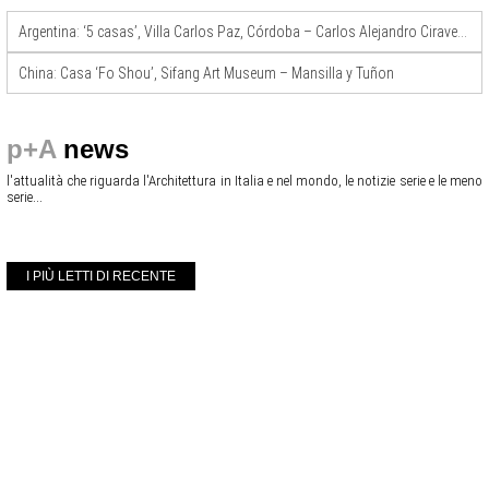
Argentina: ‘5 casas’, Villa Carlos Paz, Córdoba – Carlos Alejandro Ciravegna
China: Casa ‘Fo Shou’, Sifang Art Museum – Mansilla y Tuñon
p+A
news
l'attualità che riguarda l'Architettura in Italia e nel mondo, le notizie serie e le meno
serie...
I PIÙ LETTI DI RECENTE