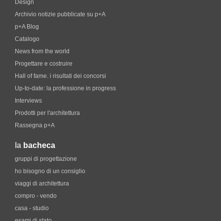
Design
Archivio notizie pubblicate su p+A
p+A Blog
Catalogo
News from the world
Progettare e costruire
Hall of fame. i risultati dei concorsi
Up-to-date: la professione in progress
Interviews
Prodotti per l'architettura
Rassegna p+A
la
bacheca
gruppi di progettazione
ho bisogno di un consiglio
viaggi di architettura
compro - vendo
casa - studio
esami di stato