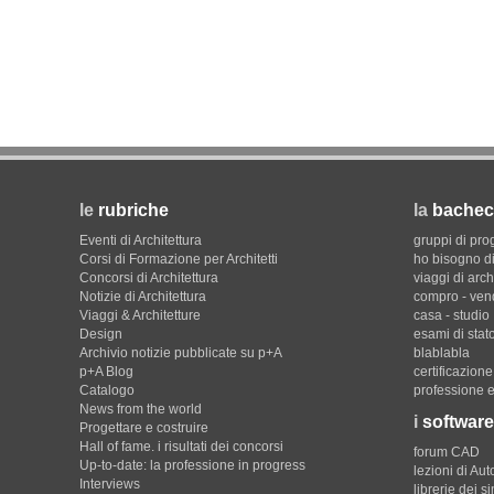
le
rubriche
la
bachec
Eventi di Architettura
gruppi di pro
Corsi di Formazione per Architetti
ho bisogno di
Concorsi di Architettura
viaggi di arch
Notizie di Architettura
compro - ven
Viaggi & Architetture
casa - studio
Design
esami di stat
Archivio notizie pubblicate su p+A
blablabla
p+A Blog
certificazion
Catalogo
professione e
News from the world
i
software
Progettare e costruire
Hall of fame. i risultati dei concorsi
forum CAD
Up-to-date: la professione in progress
lezioni di Au
Interviews
librerie dei s