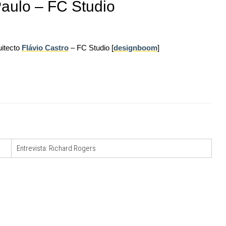
Paulo – FC Studio
uitecto
Flávio Castro
– FC Studio [
designboom
]
10
NOTIZIE
01
l Senato:
Il lungomare di Nicotera si tinge di giallo:
enze,
Fabrizio Ciappina vince il concorso di
progettazione
11
NOTIZIE
02
are per
La Fabbrica di ceramiche Solimene a
er servizi
Vietri sul Mare: un progetto nato quasi per
caso
Entrevista: Richard Rogers
12
EVENTI
03
ci in un
Città Osmotiche: la rigenerazione urbana
attraverso suoli permeabili, gestione
dell'acqua e resilienza climatica