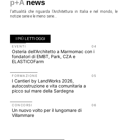
p+A
news
l'attualità che riguarda l'Architettura in Italia e nel mondo, le
notizie serie e le meno serie...
I PIÙ LETTI OGGI
EVENTI
04
CONCORSI
Osteria dell'Architetto a Marmomac con i
200 manife
fondatori di EMBT, Park, CZA e
Collodi, c
ELASTICOFarm
UP-TO-DA
Il decreto
FORMAZIONE
05
I Cantieri by LandWorks 2026,
dall'antic
autocostruzione e vita comunitaria a
Soprinten
picco sul mare della Sardegna
NOTIZIE
Renzo Pia
CONCORSI
06
Un nuovo volto per il lungomare di
edizione 
Villammare