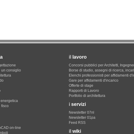
a
il
lavoro
gettazione
Concorsi pubblici per Architetti, Ingegner
 un consiglio
Borse di studio, assegni di ricerca, incar
itettura
Elenchi professionisti per affidamenti d'
do
Gare per affidamenti d'incarico
Offerte di stage
o
Rapporti di Lavoro
Portfolio di architettura
e energetica
i
servizi
 fisco
Newsletter 07nl
Newsletter 01pa
Feed RSS
toCAD on-line
il
wiki
imboli