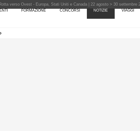
Rotta verso Ovest - Europa, Stati Uniti e Canada | 22 agosto > 30 settembre 
ENTI
FORMAZIONE
CONCORSI
NOTIZIE
VIAGGI
o
Pinocchio - Call di grafica promossa dal Museo MAGMA per la realizzazione di 
i design - Concorso di product design by Desall · Al vincitore un premio di 5.0