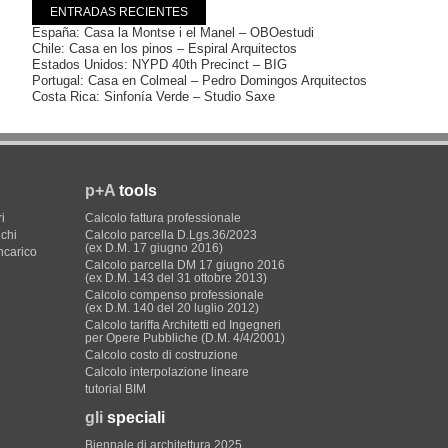
ENTRADAS RECIENTES
España: Casa la Montse i el Manel – OBOestudi
Chile: Casa en los pinos – Espiral Arquitectos
Estados Unidos: NYPD 40th Precinct – BIG
Portugal: Casa en Colmeal – Pedro Domingos Arquitectos
Costa Rica: Sinfonía Verde – Studio Saxe
p+A
tools
i
Calcolo fattura professionale
ichi
Calcolo parcella D.Lgs.36/2023
(ex D.M. 17 giugno 2016)
incarico
Calcolo parcella DM 17 giugno 2016
(ex D.M. 143 del 31 ottobre 2013)
Calcolo compenso professionale
(ex D.M. 140 del 20 luglio 2012)
Calcolo tariffa Architetti ed Ingegneri
per Opere Pubbliche (D.M. 4/4/2001)
Calcolo costo di costruzione
Calcolo interpolazione lineare
tutorial BIM
gli
speciali
Biennale di architettura 2025