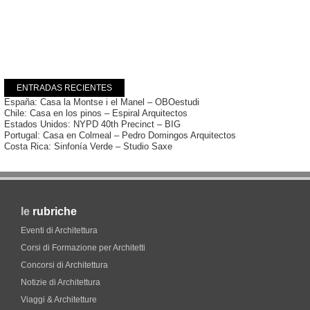
ENTRADAS RECIENTES
España: Casa la Montse i el Manel – OBOestudi
Chile: Casa en los pinos – Espiral Arquitectos
Estados Unidos: NYPD 40th Precinct – BIG
Portugal: Casa en Colmeal – Pedro Domingos Arquitectos
Costa Rica: Sinfonía Verde – Studio Saxe
le
rubriche
Eventi di Architettura
Corsi di Formazione per Architetti
Concorsi di Architettura
Notizie di Architettura
Viaggi & Architetture