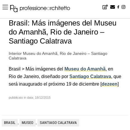
Home
▪
news
▪
es
▪
Brasil: Más imágenes del Museu do Amanhã, Rio de Janeiro – Santiago Calatrava
Brasil: Más imágenes del Museu
do Amanhã, Rio de Janeiro –
Santiago Calatrava
Interior Museu do Amanhã, Rio de Janeiro – Santiago
Calatrava
Brasil > Más imágenes del
Museu do Amanhã
, en
Rio de Janeiro, diseñado por
Santiago Calatrava
, que
será inaugurado el próximo 19 de diciembre [
dezeen
]
pubblicato in data: 18/12/2015
BRASIL
MUSEO
SANTIAGO CALATRAVA
,
,