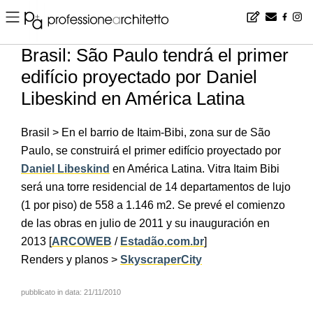
Home
▪
news
▪
es
▪
Brasil: São Paulo tendrá el primer edifício proyectado por Daniel Libeskind en América Latina
Brasil: São Paulo tendrá el primer
edifício proyectado por Daniel
Libeskind en América Latina
Brasil > En el barrio de Itaim-Bibi, zona sur de São
Paulo, se construirá el primer edifício proyectado por
Daniel Libeskind
en América Latina. Vitra Itaim Bibi
será una torre residencial de 14 departamentos de lujo
(1 por piso) de 558 a 1.146 m2. Se prevé el comienzo
de las obras en julio de 2011 y su inauguración en
2013 [
ARCOWEB
/
Estadão.com.br
]
Renders y planos >
SkyscraperCity
pubblicato in data: 21/11/2010