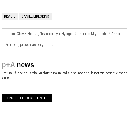
BRASIL
DANIEL LIBESKIND
,
Japón: Clover House, Nishinomiya, Hyogo -Katsuhiro Miyamoto & Associates
Premios, presentación y maestría…
p+A
news
l'attualità che riguarda l'Architettura in Italia e nel mondo, le notizie serie e le meno
serie...
I PIÙ LETTI DI RECENTE