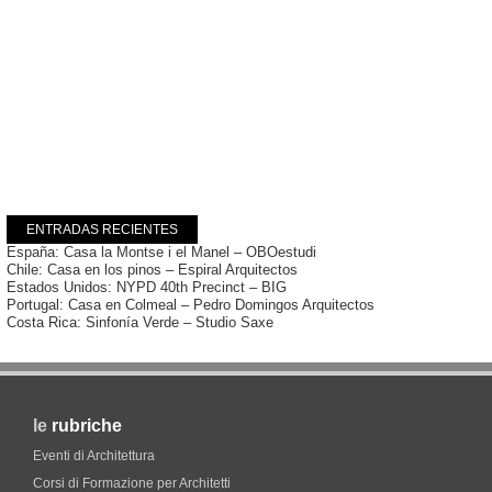
ENTRADAS RECIENTES
España: Casa la Montse i el Manel – OBOestudi
Chile: Casa en los pinos – Espiral Arquitectos
Estados Unidos: NYPD 40th Precinct – BIG
Portugal: Casa en Colmeal – Pedro Domingos Arquitectos
Costa Rica: Sinfonía Verde – Studio Saxe
le
rubriche
Eventi di Architettura
Corsi di Formazione per Architetti