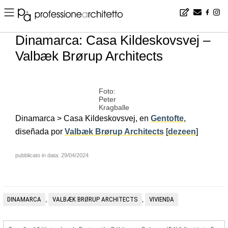
Home
▪
news
▪
es
▪
Dinamarca: Casa Kildeskovsvej – Valbæk Brørup Architects
Dinamarca: Casa Kildeskovsvej –
Valbæk Brørup Architects
Foto:
Peter
Kragballe
Dinamarca > Casa Kildeskovsvej, en
Gentofte
,
diseñada por
Valbæk Brørup Architects
[
dezeen
]
pubblicato in data: 29/04/2024
DINAMARCA
VALBÆK BRØRUP ARCHITECTS
VIVIENDA
,
,