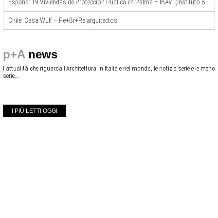
España: 19 Viviendas de Protección Pública en Palma – IBAVI (Instituto Balear de la Vivienda)
Chile: Casa Wulf – Pe+Br+Re arquitectos
p+A
news
l'attualità che riguarda l'Architettura in Italia e nel mondo, le notizie serie e le meno
serie...
I PIÙ LETTI OGGI