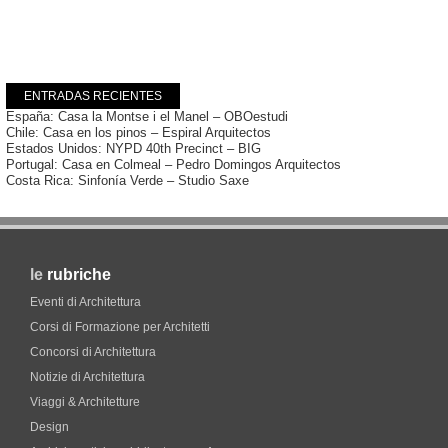
ENTRADAS RECIENTES
España: Casa la Montse i el Manel – OBOestudi
Chile: Casa en los pinos – Espiral Arquitectos
Estados Unidos: NYPD 40th Precinct – BIG
Portugal: Casa en Colmeal – Pedro Domingos Arquitectos
Costa Rica: Sinfonía Verde – Studio Saxe
le
rubriche
Eventi di Architettura
Corsi di Formazione per Architetti
Concorsi di Architettura
Notizie di Architettura
Viaggi & Architetture
Design