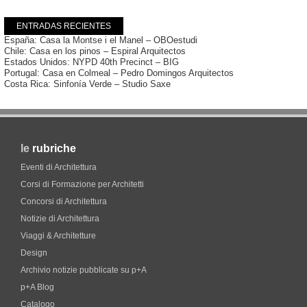
ENTRADAS RECIENTES
España: Casa la Montse i el Manel – OBOestudi
Chile: Casa en los pinos – Espiral Arquitectos
Estados Unidos: NYPD 40th Precinct – BIG
Portugal: Casa en Colmeal – Pedro Domingos Arquitectos
Costa Rica: Sinfonía Verde – Studio Saxe
le
rubriche
Eventi di Architettura
Corsi di Formazione per Architetti
Concorsi di Architettura
Notizie di Architettura
Viaggi & Architetture
Design
Archivio notizie pubblicate su p+A
p+A Blog
Catalogo