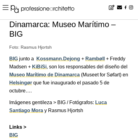
Home
▪
news
▪
es
▪
Dinamarca: Museo Marítimo – BIG
Dinamarca: Museo Marítimo –
BIG
Foto: Rasmus Hjortsh
BIG
junto a
Kossmann.Dejong
+
Rambøll
+ Freddy
Madsen +
KiBiSi
, son los responsables del diseño del
Museo Marítimo de Dinamarca
(Museet for Søfart) en
Helsingør
que fue inaugurado el pasado 5 de
octubre….
Imágenes gentileza > BIG / Fotógrafos:
Luca
Santiago Mora
y Rasmus Hjortsh
Links >
BIG