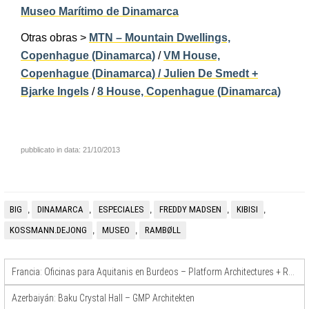
Museo Marítimo de Dinamarca
Otras obras >
MTN – Mountain Dwellings,
Copenhague (Dinamarca)
/
VM House,
Copenhague (Dinamarca) / Julien De Smedt +
Bjarke Ingels
/
8 House, Copenhague (Dinamarca)
pubblicato in data: 21/10/2013
BIG
DINAMARCA
ESPECIALES
FREDDY MADSEN
KIBISI
,
,
,
,
,
KOSSMANN.DEJONG
MUSEO
RAMBØLL
,
,
Francia: Oficinas para Aquitanis en Burdeos – Platform Architectures + Reichen & Robert & Associés
Azerbaiyán: Baku Crystal Hall – GMP Architekten