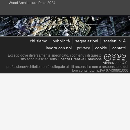
Wood Architecture Prize 2024
chi siamo
pubblicità
segnalazioni
sostieni p+A
lavora con noi
privacy
cookie
contatti
Eccetto dove diversamente specificato, i contenuti di questo
sito sono rilasciati sotto
Licenza Creative Commons
Attribuzione 4.0
.
professioneArchitetto non è collegato ai siti recensiti e non è responsabile del
loro contenuto
| p.IVA 07430801006