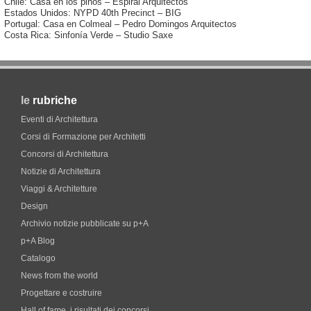
Chile: Casa en los pinos – Espiral Arquitectos
Estados Unidos: NYPD 40th Precinct – BIG
Portugal: Casa en Colmeal – Pedro Domingos Arquitectos
Costa Rica: Sinfonía Verde – Studio Saxe
le
rubriche
Eventi di Architettura
Corsi di Formazione per Architetti
Concorsi di Architettura
Notizie di Architettura
Viaggi & Architetture
Design
Archivio notizie pubblicate su p+A
p+A Blog
Catalogo
News from the world
Progettare e costruire
Hall of fame. i risultati dei concorsi