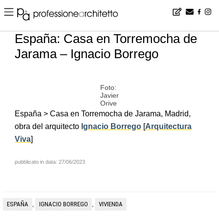
Home
▪
news
▪
es
▪
España: Casa en Torremocha de Jarama – Ignacio Borrego
España: Casa en Torremocha de
Jarama – Ignacio Borrego
Foto:
Javier
Orive
España > Casa en Torremocha de Jarama, Madrid,
obra del arquitecto
Ignacio Borrego
[
Arquitectura
Viva
]
pubblicato in data: 27/06/2023
ESPAÑA
IGNACIO BORREGO
VIVIENDA
,
,