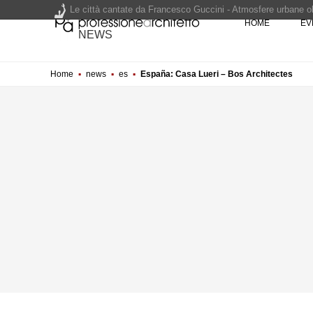
Le città cantate da Francesco Guccini - Atmosfere urbane olt
HOME
EV
Renzo Piano World Tour 2026, ottava edizione in partenza. 
NEWS
Home
▪
news
▪
es
▪
España: Casa Lueri – Bos Architectes
200 manifesti per i 200 anni di Carlo Collodi, creatore di 