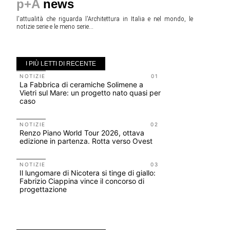
p+A
news
l'attualità che riguarda l'Architettura in Italia e nel mondo, le
notizie serie e le meno serie...
I PIÙ LETTI DI RECENTE
NOTIZIE
01
NOTIZIE
La Fabbrica di ceramiche Solimene a
Roma, pron
Vietri sul Mare: un progetto nato quasi per
San Giovan
caso
Scarchilli
NOTIZIE
02
UP-TO-DA
Renzo Piano World Tour 2026, ottava
Cambio di
edizione in partenza. Rotta verso Ovest
sempre po
prescrizio
Salva-Ca
NOTIZIE
03
Il lungomare di Nicotera si tinge di giallo:
EVENTI
Fabrizio Ciappina vince il concorso di
Vittorio Gi
progettazione
dell'impos
Piombino 