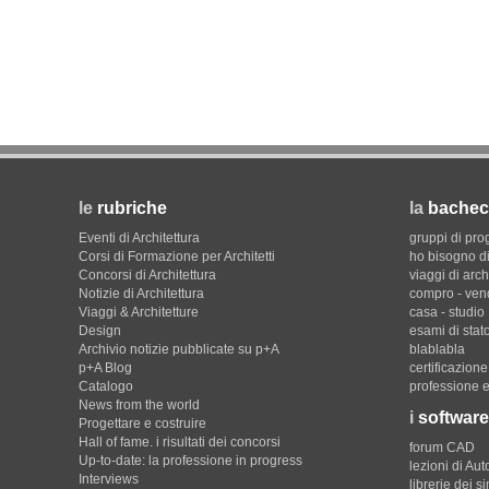
le
rubriche
la
bachec
Eventi di Architettura
gruppi di pro
Corsi di Formazione per Architetti
ho bisogno di
Concorsi di Architettura
viaggi di arch
Notizie di Architettura
compro - ven
Viaggi & Architetture
casa - studio
Design
esami di stat
Archivio notizie pubblicate su p+A
blablabla
p+A Blog
certificazion
Catalogo
professione e
News from the world
i
software
Progettare e costruire
Hall of fame. i risultati dei concorsi
forum CAD
Up-to-date: la professione in progress
lezioni di Au
Interviews
librerie dei s