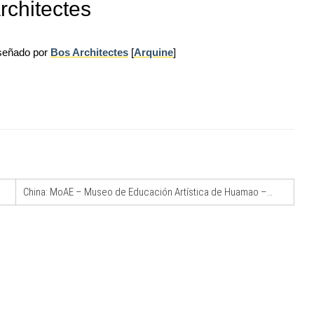
rchitectes
iseñado por
Bos Architectes
[
Arquine
]
07
NOTIZIE
10
 tre
Tashkent modernista è sito Unesco: dieci
ona e
architetture nella World Heritage List
EVENTI
11
Città Osmotiche: la rigenerazione urbana
08
l Senato:
attraverso suoli permeabili, gestione
China: MoAE – Museo de Educación Artística de Huamao – Álvaro Siza + Carlos Castanheira
enze,
dell'acqua e resilienza climatica
EVENTI
12
Osteria dell'Architetto a Marmomac con i
09
are per
fondatori di EMBT, Park, CZA e
er servizi
ELASTICOFarm