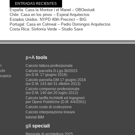
ENTRADAS RECIENTES
España: Casa la Montse i el Manel – OBOestudi
Chile: Casa en los pinos – Espiral Arquitectos
Estados Unidos: NYPD 40th Precinct – BIG
Portugal: Casa en Colmeal – Pedro Domingos Arquitectos
Costa Rica: Sinfonía Verde – Studio Saxe
p+A
tools
i
Calcolo fattura professionale
ichi
Calcolo parcella D.Lgs.36/2023
(ex D.M. 17 giugno 2016)
incarico
Calcolo parcella DM 17 giugno 2016
(ex D.M. 143 del 31 ottobre 2013)
Calcolo compenso professionale
(ex D.M. 140 del 20 luglio 2012)
Calcolo tariffa Architetti ed Ingegneri
per Opere Pubbliche (D.M. 4/4/2001)
Calcolo costo di costruzione
Calcolo interpolazione lineare
tutorial BIM
gli
speciali
Biennale di architettura 2025