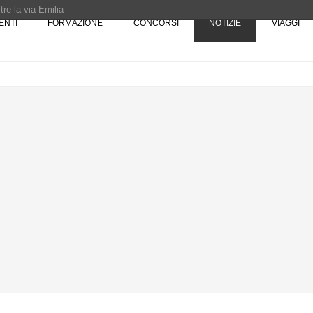
re la via Emilia
ENTI
FORMAZIONE
CONCORSI
NOTIZIE
VIAGGI
Rotta verso Ovest - Europa, Stati Uniti e Canada | 22 agosto > 30 settembre 
Pinocchio - Call di grafica promossa dal Museo MAGMA per la realizzazione di 