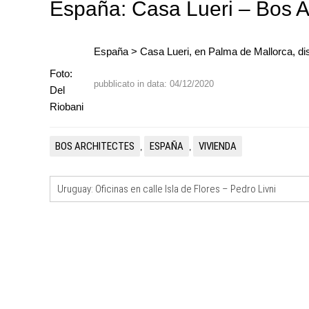
España: Casa Lueri – Bos A
España > Casa Lueri, en Palma de Mallorca, d
Foto:
pubblicato in data: 04/12/2020
Del
EVENTI
Riobani
Con Carlo Scarpa lungo l'Italia:
appuntamenti tra Palermo, Ver
Venezia
BOS ARCHITECTES
ESPAÑA
VIVIENDA
,
,
UP-TO-DATE
Riforma delle professioni, ok a
Uruguay: Oficinas en calle Isla de Flores – Pedro Livni
novità su abilitazione, compet
tirocini ed equo compenso
UP-TO-DATE
L'Agenzia del Demanio lancia g
accordi quadro da 219 milioni p
di architettura