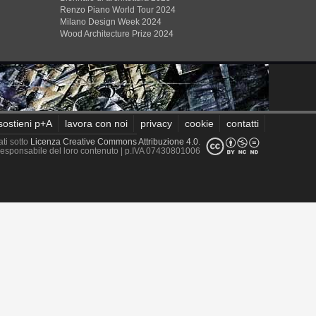
Renzo Piano World Tour 2024
Milano Design Week 2024
Wood Architecture Prize 2024
sostieni p+A
lavora con noi
privacy
cookie
contatti
ati sotto
Licenza Creative Commons Attribuzione 4.0
.
è responsabile del loro contenuto
| p.IVA 07430801006