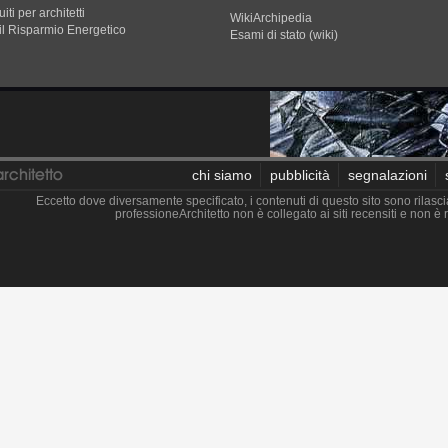
iti per architetti
WikiArchipedia
il Risparmio Energetico
Esami di stato (wiki)
chi siamo
pubblicità
segnalazioni
Eccetto dove diversamente specificato, i contenuti di questo sito sono rilasci
professioneArchitetto non è collegato ai siti recensiti e non 