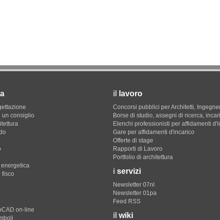
a
il
lavoro
gettazione
Concorsi pubblici per Architetti, Ingegner
 un consiglio
Borse di studio, assegni di ricerca, incar
itettura
Elenchi professionisti per affidamenti d'
do
Gare per affidamenti d'incarico
Offerte di stage
o
Rapporti di Lavoro
Portfolio di architettura
e energetica
i
servizi
 fisco
Newsletter 07nl
Newsletter 01pa
Feed RSS
toCAD on-line
il
wiki
imboli