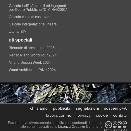
Calcolo tariffa Architetti ed Ingegneri
per Opere Pubbliche (D.M. 4/4/2001)
Calcolo costo di costruzione
Calcolo interpolazione lineare
tutorial BIM
gli
speciali
Biennale di architettura 2025
Renzo Piano World Tour 2024
Milano Design Week 2024
Wood Architecture Prize 2024
chi siamo
pubblicità
segnalazioni
sostieni p+A
lavora con noi
privacy
cookie
contatti
Eccetto dove diversamente specificato, i contenuti di questo
sito sono rilasciati sotto
Licenza Creative Commons
Attribuzione 4.0
.