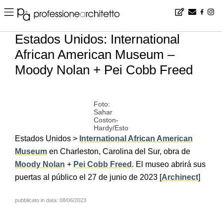
Home
▪
news
▪
es
▪
Estados Unidos: International African American Museum – Moody Nolan + Pei Cobb Freed
Estados Unidos: International
African American Museum –
Moody Nolan + Pei Cobb Freed
Foto:
Sahar
Coston-
Hardy/Esto
Estados Unidos >
International African American
Museum
en Charleston, Carolina del Sur, obra de
Moody Nolan
+
Pei Cobb Freed
. El museo abrirá sus
puertas al público el 27 de junio de 2023 [
Archinect
]
pubblicato in data: 08/06/2023