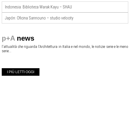
Indonesia: Biblioteca Warak Kayu – SHAU
Japón: Oficina Sannouno – studio velocity
p+A
news
l'attualità che riguarda l'Architettura in Italia e nel mondo, le notizie serie e le meno
serie...
I PIÙ LETTI OGGI