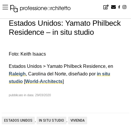
Home
▪
news
▪
es
▪
Estados Unidos: Yamato Philbeck Residence – in situ studio
Estados Unidos: Yamato Philbeck
Residence – in situ studio
Foto: Keith Isaacs
Estados Unidos > Yamato Philbeck Residence, en
Raleigh
, Carolina del Norte, diseñado por
in situ
studio
[
World-Architects
]
pubblicato in data: 29/03/2020
ESTADOS UNIDOS
IN SITU STUDIO
VIVIENDA
,
,