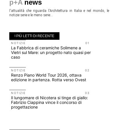
p+A
news
l'attualità che riguarda l'Architettura in Italia e nel mondo, le
notizie serie e le meno serie...
I PIÙ LETTI DI RECENTE
NOTIZIE
01
NOTIZIE
La Fabbrica di ceramiche Solimene a
Roma, pron
Vietri sul Mare: un progetto nato quasi per
San Giovan
caso
Scarchilli
NOTIZIE
02
UP-TO-DA
Renzo Piano World Tour 2026, ottava
Cambio di
edizione in partenza. Rotta verso Ovest
sempre po
prescrizio
Salva-Ca
NOTIZIE
03
Il lungomare di Nicotera si tinge di giallo:
EVENTI
Fabrizio Ciappina vince il concorso di
Vittorio Gi
progettazione
dell'impos
Piombino 