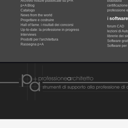
Archivio notizie pubblicate su p+A
blablabla
p+A Blog
certificazion
Catalogo
professione e
News from the world
i
software
Progettare e costruire
Hall of fame. i risultati dei concorsi
forum CAD
Up-to-date: la professione in progress
lezioni di Au
Interviews
librerie dei s
Prodotti per l'architettura
Software gratu
Rassegna p+A
Software per 