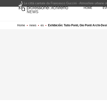
Le città cantate da Francesco Guccini - Atmosfere urbane olt
HOME
EV
Renzo Piano World Tour 2026, ottava edizione in partenza. 
NEWS
Home
▪
news
▪
es
▪
Exhibición: Tutto Ponti, Gio Ponti Archi-De
200 manifesti per i 200 anni di Carlo Collodi, creatore di 