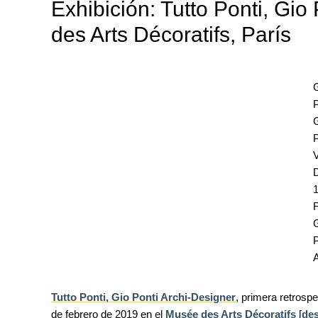
Exhibición: Tutto Ponti, Gi
des Arts Décoratifs, París
P
EVENTI
Con Carlo Scarpa lungo l'Italia:
G
appuntamenti tra Palermo, Ver
P
Venezia
V
UP-TO-DATE
Riforma delle professioni, ok a
novità su abilitazione, compet
tirocini ed equo compenso
F
UP-TO-DATE
P
L'Agenzia del Demanio lancia g
accordi quadro da 219 milioni p
di architettura
Tutto Ponti, Gio Ponti Archi-Designer
, primera retrospe
de febrero de 2019 en el
Musée des Arts Décoratifs
[
de