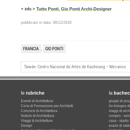
+ info >
Tutto Ponti, Gio Ponti Archi-Designer
pubblicato in data: 08/12/2018
FRANCIA
GIO PONTI
,
Taiwán: Centro Nacional de Artes de Kaohsiung – Mecanoo
le
rubriche
la
bachec
Eventi di Architettura
gruppi di pro
Corsi di Formazione per Architetti
ho bisogno di
Concorsi di Architettura
viaggi di arch
Notizie di Architettura
compro - ven
Viaggi & Architetture
casa - studio
Design
esami di stat