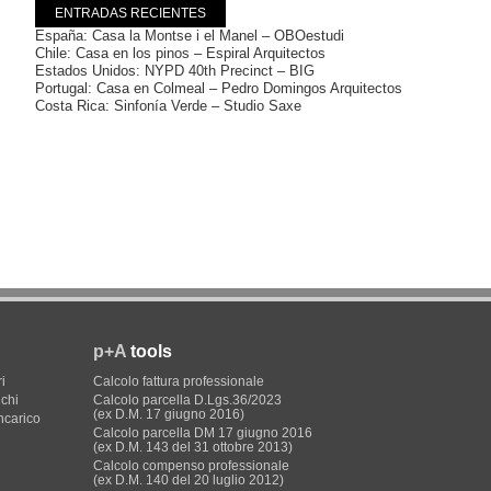
ENTRADAS RECIENTES
España: Casa la Montse i el Manel – OBOestudi
Chile: Casa en los pinos – Espiral Arquitectos
Estados Unidos: NYPD 40th Precinct – BIG
Portugal: Casa en Colmeal – Pedro Domingos Arquitectos
Costa Rica: Sinfonía Verde – Studio Saxe
p+A
tools
i
Calcolo fattura professionale
ichi
Calcolo parcella D.Lgs.36/2023
(ex D.M. 17 giugno 2016)
incarico
Calcolo parcella DM 17 giugno 2016
(ex D.M. 143 del 31 ottobre 2013)
Calcolo compenso professionale
(ex D.M. 140 del 20 luglio 2012)