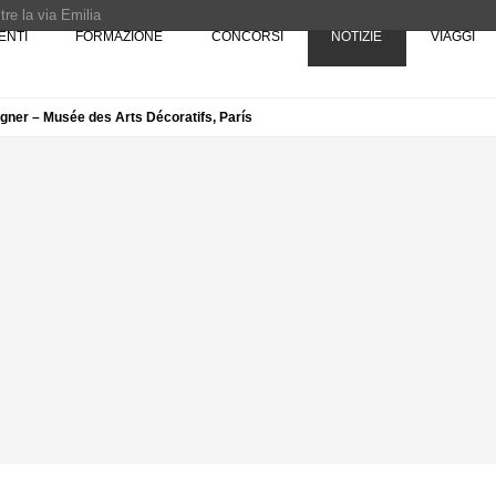
re la via Emilia
ENTI
FORMAZIONE
CONCORSI
NOTIZIE
VIAGGI
Rotta verso Ovest - Europa, Stati Uniti e Canada | 22 agosto > 30 settembre 
signer – Musée des Arts Décoratifs, París
Pinocchio - Call di grafica promossa dal Museo MAGMA per la realizzazione di 