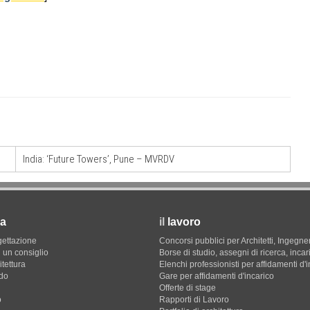
India: ‘Future Towers’, Pune – MVRDV
a
il
lavoro
gettazione
Concorsi pubblici per Architetti, Ingegner
 un consiglio
Borse di studio, assegni di ricerca, incar
itettura
Elenchi professionisti per affidamenti d'
do
Gare per affidamenti d'incarico
Offerte di stage
o
Rapporti di Lavoro