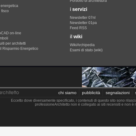
Portfolio di architettura
e energetica
i
servizi
 fisco
Newsletter 07nl
Newsletter 01pa
Feed RSS
toCAD on-line
il
wiki
imboli
iti per architetti
WikiArchipedia
il Risparmio Energetico
Esami di stato (wiki)
chi siamo
pubblicità
segnalazioni
Eccetto dove diversamente specificato, i contenuti di questo sito sono rilasci
professioneArchitetto non è collegato ai siti recensiti e non 