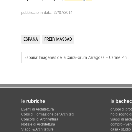
pubblicato in data: 27/07/2014
UP-TO-DATE
L'Agenzia del Demanio lancia g
accordi quadro da 219 milioni p
di architettura
ESPAÑA
FREDY MASSAD
,
España: Imágenes de la CaixaForum Zaragoza – Carme Pinós
le
rubriche
la
bachec
Eventi di Architettura
gruppi di pro
Corsi di Formazione per Architetti
ho bisogno di
Concorsi di Architettura
viaggi di arch
Notizie di Architettura
compro - ven
Viaggi & Architetture
casa - studio