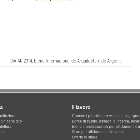
EVENTI
12
Città Osmotiche: la rigenerazione urbana
09
are per
attraverso suoli permeabili, gestione
er servizi
dell'acqua e resilienza climatica
BIA-AR 2014, Bienal Internacional de Arquitectura de Argentina
a
il
lavoro
gettazione
Concorsi pubblici per Architetti, Ingegner
 un consiglio
Borse di studio, assegni di ricerca, incar
itettura
Elenchi professionisti per affidamenti d'
do
Gare per affidamenti d'incarico
Offerte di stage