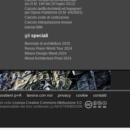
Calcolo compenso professionale
(ex D.M. 140 del 20 luglio 2012)
Calcolo tariffa Architetti ed Ingegneri
per Opere Pubbliche (D.M. 4/4/2001)
Calcolo costo di costruzione
Calcolo interpolazione lineare
tutorial BIM
gli
speciali
Biennale di architettura 2025
Renzo Piano World Tour 2024
Milano Design Week 2024
Wood Architecture Prize 2024
sostieni p+A
lavora con noi
privacy
cookie
contatti
ati sotto
Licenza Creative Commons Attribuzione 4.0
.
è responsabile del loro contenuto
| p.IVA 07430801006