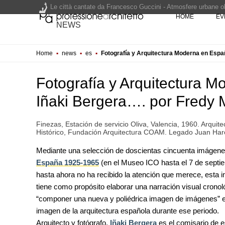
Le città cantate da Francesco Guccini - Atmosfere urbane olt
HOME
EV
Renzo Piano World Tour 2026, ottava edizione in partenza. 
NEWS
Home
▪
news
▪
es
▪
Fotografía y Arquitectura Moderna en Espa
200 manifesti per i 200 anni di Carlo Collodi, creatore di 
Fotografía y Arquitectura M
Iñaki Bergera…. por Fredy
Finezas, Estación de servicio Oliva, Valencia, 1960. Arquite
Histórico, Fundación Arquitectura COAM. Legado Juan Har
Mediante una selección de doscientas cincuenta imágene
UP-TO-DATE
Riforma delle professioni, ok a
España 1925-1965
(en el Museo ICO hasta el 7 de septie
novità su abilitazione, compet
hasta ahora no ha recibido la atención que merece, esta
tirocini ed equo compenso
tiene como propósito elaborar una narración visual cronoló
“componer una nueva y poliédrica imagen de imágenes” ex
EVENTI
Con Carlo Scarpa lungo l'Italia:
imagen de la arquitectura española durante ese periodo.
appuntamenti tra Palermo, Ver
Arquitecto y fotógrafo,
Iñaki Bergera
Venezia
es el comisario de e