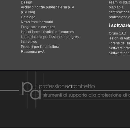
Design
esami di stat
Archivio notizie pubblicate su p+A
blablabla
p+A Blog
certificazion
Catalogo
professione e
News from the world
i
software
Progettare e costruire
Hall of fame. i risultati dei concorsi
forum CAD
Up-to-date: la professione in progress
lezioni di Au
Interviews
librerie dei s
Prodotti per l'architettura
Software gratu
Rassegna p+A
Software per 