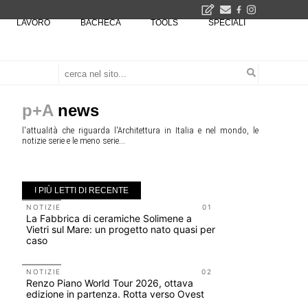
LAVORO
BACHECA
TOOLS
SPECIALI
2026
La Fabbrica di ceramiche Solimene a Vietri sul Mare: un progetto nato quasi per caso - La lucertola aggrappata alla roccia, tra Wright e Gaudì, unica opera europea del visionario architetto Paolo Soleri
Osteria dell'Architetto a Marmomac con i fondatori di EMBT, Park, CZA e ELASTICOFarm - Veronafiere, dal 22 al 25 settembre 2026 · 2x4 Cfp · Ingresso gratuito · Iscrizioni aperte!
I Cantieri by LandWorks 2026, autocostruzione e vita comunitaria in Sardegna, a picco sul mare - Workshop di autocostruzione e rigenerazione urbana nell'ex borgo minerario dell'Argentiera · 3 turni
una mostra
p+A
news
l'attualità che riguarda l'Architettura in Italia e nel mondo, le
notizie serie e le meno serie...
I PIÙ LETTI DI RECENTE
NOTIZIE
01
NOTIZIE
La Fabbrica di ceramiche Solimene a
Roma, pron
Vietri sul Mare: un progetto nato quasi per
San Giovan
caso
Scarchilli
NOTIZIE
02
EVENTI
Renzo Piano World Tour 2026, ottava
Vittorio Gi
edizione in partenza. Rotta verso Ovest
dell'impos
Piombino 