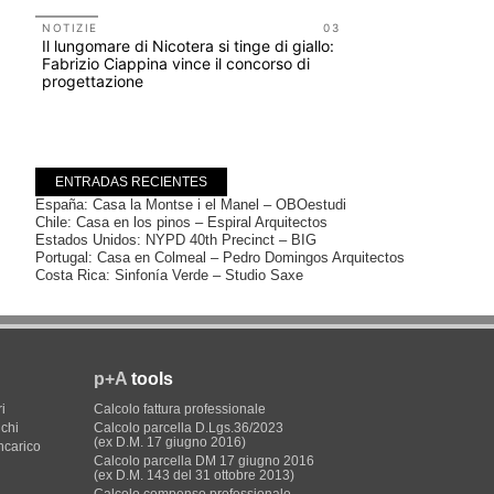
NOTIZIE
03
Il lungomare di Nicotera si tinge di giallo:
UP-TO-DA
Fabrizio Ciappina vince il concorso di
Cambio di
progettazione
sempre po
prescrizio
Salva-Ca
ENTRADAS RECIENTES
España: Casa la Montse i el Manel – OBOestudi
Chile: Casa en los pinos – Espiral Arquitectos
Estados Unidos: NYPD 40th Precinct – BIG
Portugal: Casa en Colmeal – Pedro Domingos Arquitectos
Costa Rica: Sinfonía Verde – Studio Saxe
p+A
tools
i
Calcolo fattura professionale
ichi
Calcolo parcella D.Lgs.36/2023
(ex D.M. 17 giugno 2016)
incarico
Calcolo parcella DM 17 giugno 2016
(ex D.M. 143 del 31 ottobre 2013)