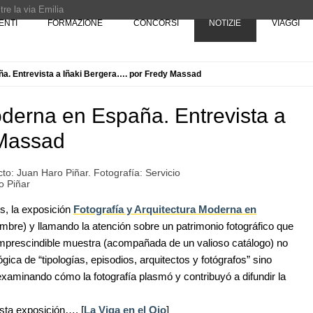
re la via Emilia
ENTI
FORMAZIONE
CONCORSI
NOTIZIE
VIAGGI
Rotta verso Ovest - Europa, Stati Uniti e Canada | 22 agosto > 30 settembre 
ña. Entrevista a Iñaki Bergera…. por Fredy Massad
Pinocchio - Call di grafica promossa dal Museo MAGMA per la realizzazione di 
oderna en España. Entrevista a
 Massad
cto: Juan Haro Piñar. Fotografía: Servicio
o Piñar
s, la exposición
Fotografía y Arquitectura Moderna en
07
EVENTI
10
l Senato:
Osteria dell'Architetto a Marmomac con i
mbre) y llamando la atención sobre un patrimonio fotográfico que
enze,
fondatori di EMBT, Park, CZA e
 imprescindible muestra (acompañada de un valioso catálogo) no
ELASTICOFarm
gica de “tipologías, episodios, arquitectos y fotógrafos” sino
aminando cómo la fotografía plasmó y contribuyó a difundir la
08
NOTIZIE
11
 tre
Tashkent modernista è sito Unesco: dieci
ona e
architetture nella World Heritage List
sta exposición…. [
La Viga en el Ojo
]