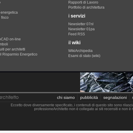
o
Rapporti di Lavoro
Portfolio di architettura
e energetica
i
servizi
 fisco
Newsletter 07nl
Newsletter 01pa
Feed RSS
toCAD on-line
il
wiki
imboli
iti per architetti
WikiArchipedia
il Risparmio Energetico
Esami di stato (wiki)
chi siamo
pubblicità
segnalazioni
Eccetto dove diversamente specificato, i contenuti di questo sito sono rilasci
professioneArchitetto non è collegato ai siti recensiti e non 