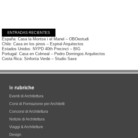
ENTRADAS RECIENTES
España: Casa la Montse i el Manel – OBOestudi
Chile: Casa en los pinos – Espiral Arquitectos
Estados Unidos: NYPD 40th Precinct – BIG
Portugal: Casa en Colmeal – Pedro Domingos Arquitectos
Costa Rica: Sinfonía Verde – Studio Saxe
le
rubriche
Eventi di Architettura
Corsi di Formazione per Architetti
Concorsi di Architettura
Notizie di Architettura
Viaggi & Architetture
Design