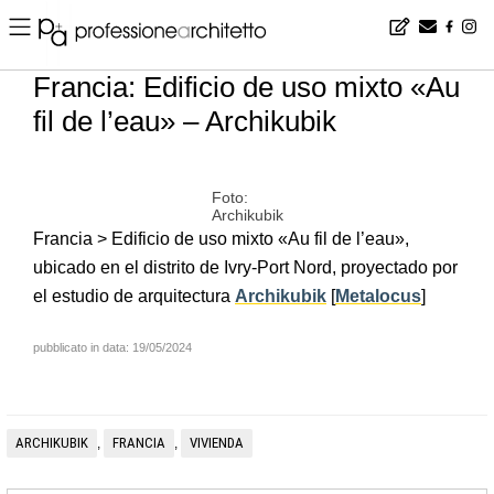
Home
▪
news
▪
es
▪
Francia: Edificio de uso mixto «Au fil de l’eau» – Archikubik
Francia: Edificio de uso mixto «Au
fil de l’eau» – Archikubik
Foto:
Archikubik
Francia > Edificio de uso mixto «Au fil de l’eau»,
ubicado en el distrito de Ivry-Port Nord, proyectado por
el estudio de arquitectura
Archikubik
[
Metalocus
]
pubblicato in data: 19/05/2024
ARCHIKUBIK
FRANCIA
VIVIENDA
,
,