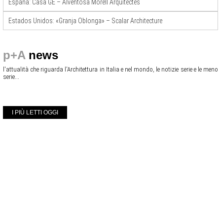
España: Casa GE – Alventosa Morell Arquitectes
Estados Unidos: «Granja Oblonga» – Scalar Architecture
p+A
news
l'attualità che riguarda l'Architettura in Italia e nel mondo, le notizie serie e le meno
serie...
I PIÙ LETTI OGGI