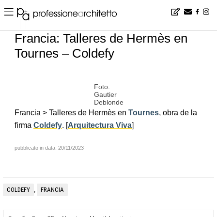
Home
▪
news
▪
es
▪
Francia: Talleres de Hermès en Tournes – Coldefy
Francia: Talleres de Hermès en
Tournes – Coldefy
Foto:
Gautier
Deblonde
Francia > Talleres de Hermès en
Tournes
, obra de la
firma
Coldefy
. [
Arquitectura Viva
]
pubblicato in data: 20/11/2023
COLDEFY
FRANCIA
,