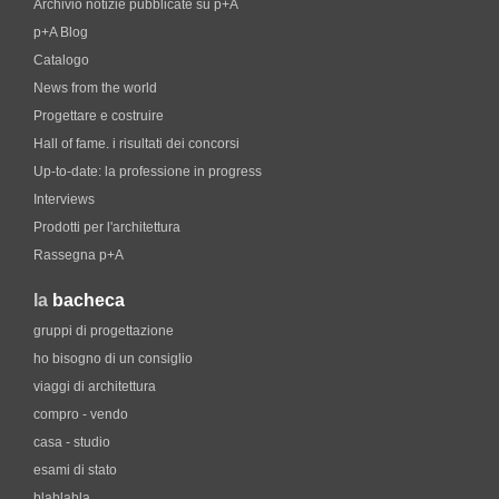
Archivio notizie pubblicate su p+A
p+A Blog
Catalogo
News from the world
Progettare e costruire
Hall of fame. i risultati dei concorsi
Up-to-date: la professione in progress
Interviews
Prodotti per l'architettura
Rassegna p+A
la
bacheca
gruppi di progettazione
ho bisogno di un consiglio
viaggi di architettura
compro - vendo
casa - studio
esami di stato
blablabla