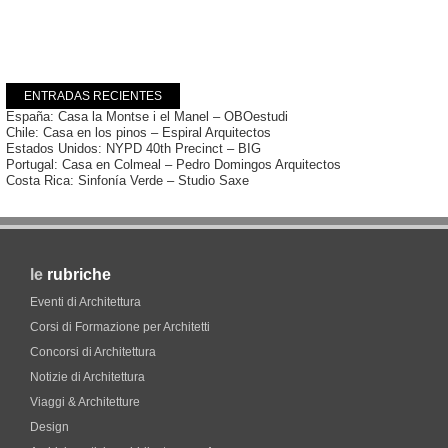
ENTRADAS RECIENTES
España: Casa la Montse i el Manel – OBOestudi
Chile: Casa en los pinos – Espiral Arquitectos
Estados Unidos: NYPD 40th Precinct – BIG
Portugal: Casa en Colmeal – Pedro Domingos Arquitectos
Costa Rica: Sinfonía Verde – Studio Saxe
le
rubriche
Eventi di Architettura
Corsi di Formazione per Architetti
Concorsi di Architettura
Notizie di Architettura
Viaggi & Architetture
Design