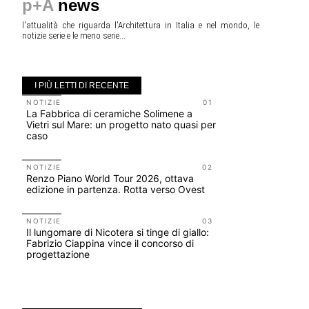
p+A
news
l'attualità che riguarda l'Architettura in Italia e nel mondo, le
notizie serie e le meno serie...
I PIÙ LETTI DI RECENTE
NOTIZIE
01
NOTIZIE
La Fabbrica di ceramiche Solimene a
Roma, pron
Vietri sul Mare: un progetto nato quasi per
San Giovan
caso
Scarchilli
NOTIZIE
02
EVENTI
Renzo Piano World Tour 2026, ottava
Vittorio Gi
edizione in partenza. Rotta verso Ovest
dell'impos
Piombino 
NOTIZIE
03
Il lungomare di Nicotera si tinge di giallo:
UP-TO-DA
Fabrizio Ciappina vince il concorso di
Cambio di
progettazione
sempre po
prescrizio
Salva-Ca