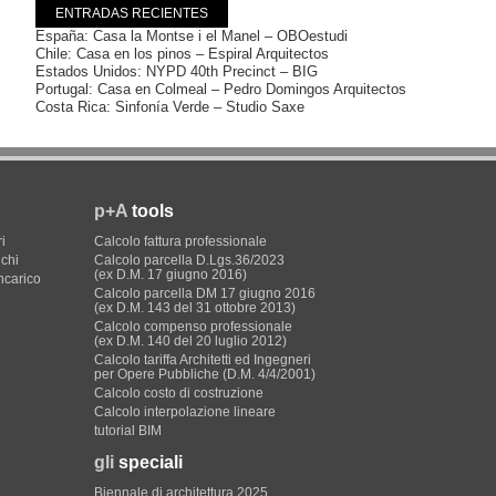
ENTRADAS RECIENTES
España: Casa la Montse i el Manel – OBOestudi
Chile: Casa en los pinos – Espiral Arquitectos
Estados Unidos: NYPD 40th Precinct – BIG
Portugal: Casa en Colmeal – Pedro Domingos Arquitectos
Costa Rica: Sinfonía Verde – Studio Saxe
p+A
tools
i
Calcolo fattura professionale
ichi
Calcolo parcella D.Lgs.36/2023
(ex D.M. 17 giugno 2016)
incarico
Calcolo parcella DM 17 giugno 2016
(ex D.M. 143 del 31 ottobre 2013)
Calcolo compenso professionale
(ex D.M. 140 del 20 luglio 2012)
Calcolo tariffa Architetti ed Ingegneri
per Opere Pubbliche (D.M. 4/4/2001)
Calcolo costo di costruzione
Calcolo interpolazione lineare
tutorial BIM
gli
speciali
Biennale di architettura 2025