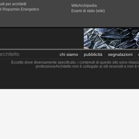
iti per architetti
WikiArchipedia
il Risparmio Energetico
Esami di stato (wiki)
chi siamo
pubblicità
segnalazioni
Eccetto dove diversamente specificato, i contenuti di questo sito sono rilasci
professioneArchitetto non è collegato ai siti recensiti e non 