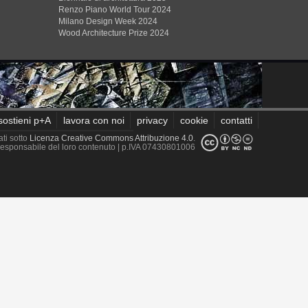
Renzo Piano World Tour 2024
Milano Design Week 2024
Wood Architecture Prize 2024
sostieni p+A
lavora con noi
privacy
cookie
contatti
ati sotto
Licenza Creative Commons Attribuzione 4.0
.
è responsabile del loro contenuto
| p.IVA 07430801006