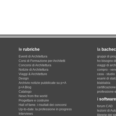
le
rubriche
la
bachec
Eventi di Architettura
gruppi di pro
Corsi di Formazione per Architetti
ho bisogno di
Concorsi di Architettura
viaggi di arch
Notizie di Architettura
compro - ven
Viaggi & Architetture
casa - studio
Design
esami di stat
Archivio notizie pubblicate su p+A
blablabla
p+A Blog
certificazion
Catalogo
professione e
News from the world
i
software
Progettare e costruire
Hall of fame. i risultati dei concorsi
forum CAD
Up-to-date: la professione in progress
lezioni di Au
Interviews
librerie dei s