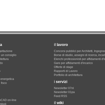
a
il
lavoro
gettazione
Concorsi pubblici per Architetti, Ingegner
 un consiglio
Borse di studio, assegni di ricerca, incar
itettura
Elenchi professionisti per affidamenti d'
do
Gare per affidamenti d'incarico
Offerte di stage
o
Rapporti di Lavoro
Portfolio di architettura
e energetica
i
servizi
 fisco
Newsletter 07nl
Newsletter 01pa
Feed RSS
toCAD on-line
il
wiki
imboli