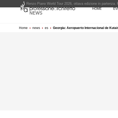
Renzo Piano World Tour 2026, ottava edizione in partenza. 
HOME
EV
NEWS
Home
▪
news
▪
es
▪
Georgia: Aeropuerto Internacional de Kutai
200 manifesti per i 200 anni di Carlo Collodi, creatore di 
La ricarica dei profumi domestici in un prodotto innovativo d