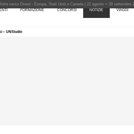
Rotta verso Ovest - Europa, Stati Uniti e Canada | 22 agosto > 30 settembre 
ENTI
FORMAZIONE
CONCORSI
NOTIZIE
VIAGGI
si – UNStudio
Pinocchio - Call di grafica promossa dal Museo MAGMA per la realizzazione di 
i design - Concorso di product design by Desall · Al vincitore un premio di 5.0