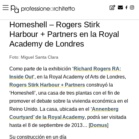
Home
▪
news
▪
es
▪
Homeshell – Rogers Stirk Harbour + Partners en la Royal Academy de Londres
Homeshell – Rogers Stirk
Harbour + Partners en la Royal
Academy de Londres
Foto: Miguel Santa Clara
Como parte de la exhibición ‘
Richard Rogers RA:
Inside Out
‘, en la Royal Academy of Arts de Londres,
Rogers Stirk Harbour + Partners
construyó la
‘Homeshell’, una casa de tres plantas con el fin de
promover el debate sobre la vivienda económica en el
Reino Unido. La casa, ubicada en el
‘Annenberg
Courtyard’ de la Royal Academy
, podrá ser visitada
hasta el 8 de septiembre de 2013… [
Domus
]
Su construcción en un día