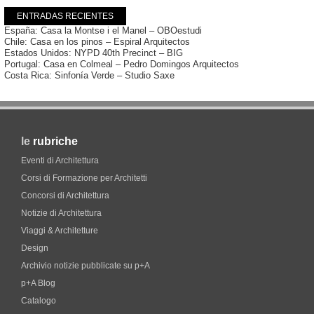
ENTRADAS RECIENTES
España: Casa la Montse i el Manel – OBOestudi
Chile: Casa en los pinos – Espiral Arquitectos
Estados Unidos: NYPD 40th Precinct – BIG
Portugal: Casa en Colmeal – Pedro Domingos Arquitectos
Costa Rica: Sinfonía Verde – Studio Saxe
le
rubriche
Eventi di Architettura
Corsi di Formazione per Architetti
Concorsi di Architettura
Notizie di Architettura
Viaggi & Architetture
Design
Archivio notizie pubblicate su p+A
p+A Blog
Catalogo