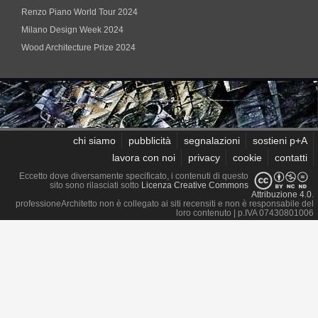
Renzo Piano World Tour 2024
Milano Design Week 2024
Wood Architecture Prize 2024
chi siamo
pubblicità
segnalazioni
sostieni p+A
lavora con noi
privacy
cookie
contatti
Eccetto dove diversamente specificato, i contenuti di questo
sito sono rilasciati sotto
Licenza Creative Commons
Attribuzione 4.0
.
professioneArchitetto non è collegato ai siti recensiti e non è responsabile del
loro contenuto
| p.IVA 07430801006