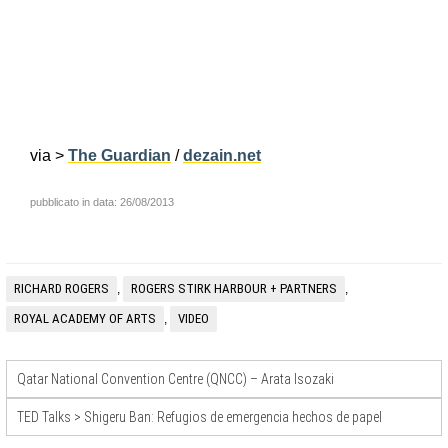
via >
The Guardian
/
dezain.net
pubblicato in data: 26/08/2013
RICHARD ROGERS
ROGERS STIRK HARBOUR + PARTNERS
,
,
ROYAL ACADEMY OF ARTS
VIDEO
,
Qatar National Convention Centre (QNCC) – Arata Isozaki
TED Talks > Shigeru Ban: Refugios de emergencia hechos de papel