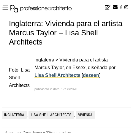
Home
▪
news
▪
es
▪
Inglaterra: Vivienda para el artista Marcus Taylor – Lisa Shell Architects
Inglaterra: Vivienda para el artista
Marcus Taylor – Lisa Shell
Architects
Inglaterra > Vivienda para el artista
Marcus Taylor, en Essex, diseñada por
Foto: Lisa
Lisa Shell Architects
[
dezeen
]
Shell
Architects
pubblicato in data: 17/08/2020
INGLATERRA
LISA SHELL ARCHITECTS
VIVIENDA
,
,
Argentina: Casa Joven – 226arquitectos