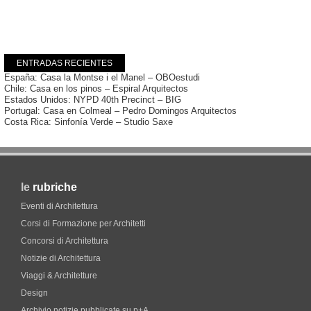
ENTRADAS RECIENTES
España: Casa la Montse i el Manel – OBOestudi
Chile: Casa en los pinos – Espiral Arquitectos
Estados Unidos: NYPD 40th Precinct – BIG
Portugal: Casa en Colmeal – Pedro Domingos Arquitectos
Costa Rica: Sinfonía Verde – Studio Saxe
le
rubriche
Eventi di Architettura
Corsi di Formazione per Architetti
Concorsi di Architettura
Notizie di Architettura
Viaggi & Architetture
Design
Archivio notizie pubblicate su p+A