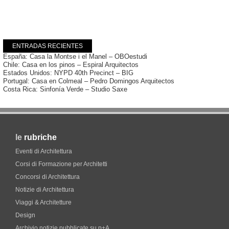
ENTRADAS RECIENTES
España: Casa la Montse i el Manel – OBOestudi
Chile: Casa en los pinos – Espiral Arquitectos
Estados Unidos: NYPD 40th Precinct – BIG
Portugal: Casa en Colmeal – Pedro Domingos Arquitectos
Costa Rica: Sinfonía Verde – Studio Saxe
le
rubriche
Eventi di Architettura
Corsi di Formazione per Architetti
Concorsi di Architettura
Notizie di Architettura
Viaggi & Architetture
Design
Archivio notizie pubblicate su p+A