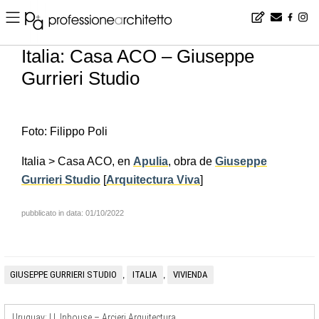
Home
▪
news
▪
es
▪
Italia: Casa ACO – Giuseppe Gurrieri Studio
Italia: Casa ACO – Giuseppe
Gurrieri Studio
Foto: Filippo Poli
Italia > Casa ACO, en
Apulia
, obra de
Giuseppe
Gurrieri Studio
[
Arquitectura Viva
]
pubblicato in data: 01/10/2022
GIUSEPPE GURRIERI STUDIO
ITALIA
VIVIENDA
,
,
Uruguay: LL Inhouse – Arcieri Arquitectura