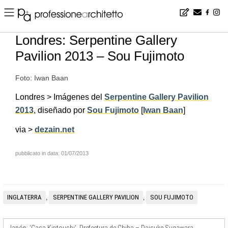
Home
▪
news
▪
es
▪
Londres: Serpentine Gallery Pavilion 2013 – Sou Fujimoto
Londres: Serpentine Gallery
Pavilion 2013 – Sou Fujimoto
Foto: Iwan Baan
Londres > Imágenes del
Serpentine Gallery Pavilion
2013
, diseñado por
Sou Fujimoto
[
Iwan Baan
]
via >
dezain.net
pubblicato in data: 01/07/2013
INGLATERRA
SERPENTINE GALLERY PAVILION
SOU FUJIMOTO
,
,