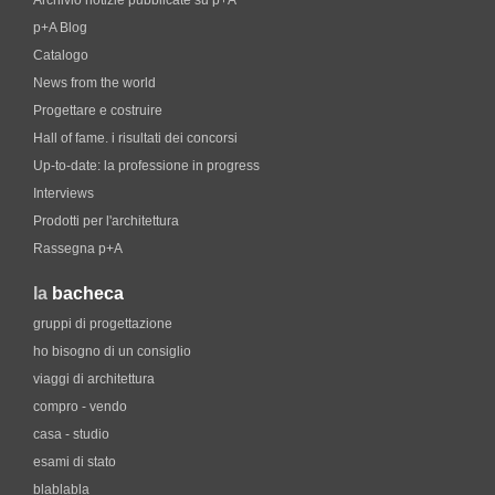
Archivio notizie pubblicate su p+A
p+A Blog
Catalogo
News from the world
Progettare e costruire
Hall of fame. i risultati dei concorsi
Up-to-date: la professione in progress
Interviews
Prodotti per l'architettura
Rassegna p+A
la
bacheca
gruppi di progettazione
ho bisogno di un consiglio
viaggi di architettura
compro - vendo
casa - studio
esami di stato
blablabla