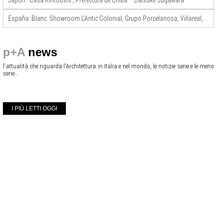
Japón: ‘Casa Kiritoushi’, Prefectura de Chiba – Daisuke Sugawara
España: Blanc. Showroom L’Antic Colonial, Grupo Porcelanosa, Villareal, Castellón – Fran Silvestre Arquitectos
p+A
news
l'attualità che riguarda l'Architettura in Italia e nel mondo, le notizie serie e le meno
serie...
I PIÙ LETTI OGGI