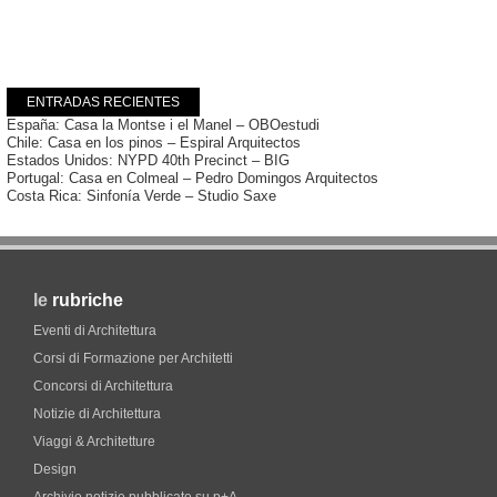
ENTRADAS RECIENTES
España: Casa la Montse i el Manel – OBOestudi
Chile: Casa en los pinos – Espiral Arquitectos
Estados Unidos: NYPD 40th Precinct – BIG
Portugal: Casa en Colmeal – Pedro Domingos Arquitectos
Costa Rica: Sinfonía Verde – Studio Saxe
le
rubriche
Eventi di Architettura
Corsi di Formazione per Architetti
Concorsi di Architettura
Notizie di Architettura
Viaggi & Architetture
Design