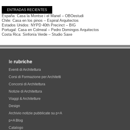
ENTRADAS RECIENTES
España: Casa la Montse i el Manel – OBOestudi
Chile: Casa en los pinos – Espiral Arquitectos
Estados Unidos: NYPD 40th Precinct – BIG
Portugal: Casa en Colmeal – Pedro Domingos Arquitectos
Costa Rica: Sinfonía Verde – Studio Saxe
le
rubriche
Eventi di Architettura
Corsi di Formazione per Architetti
Concorsi di Architettura
Notizie di Architettura
Viaggi & Architetture
Design
Archivio notizie pubblicate su p+A
p+A Blog
Catalogo