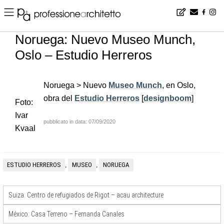
Home
▪
news
▪
es
▪
Noruega: Nuevo Museo Munch, Oslo – Estudio Herreros
Noruega: Nuevo Museo Munch,
Oslo – Estudio Herreros
Noruega > Nuevo
Museo Munch
, en Oslo,
obra del
Estudio Herreros
[
designboom
]
Foto:
Ivar
pubblicato in data: 07/09/2020
Kvaal
ESTUDIO HERREROS
MUSEO
NORUEGA
,
,
Suiza: Centro de refugiados de Rigot – acau architecture
México: Casa Terreno – Fernanda Canales