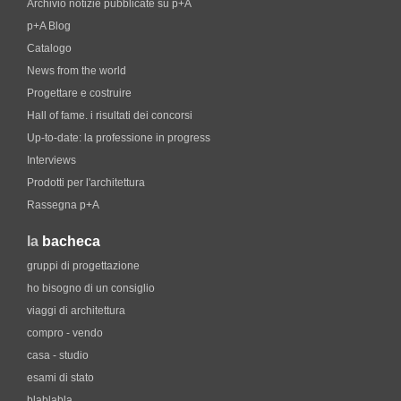
Archivio notizie pubblicate su p+A
p+A Blog
Catalogo
News from the world
Progettare e costruire
Hall of fame. i risultati dei concorsi
Up-to-date: la professione in progress
Interviews
Prodotti per l'architettura
Rassegna p+A
la
bacheca
gruppi di progettazione
ho bisogno di un consiglio
viaggi di architettura
compro - vendo
casa - studio
esami di stato
blablabla