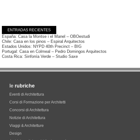
ENTRADAS RECIENTES
España: Casa la Montse i el Manel – OBOestudi
Chile: Casa en los pinos – Espiral Arquitectos
Estados Unidos: NYPD 40th Precinct – BIG
Portugal: Casa en Colmeal – Pedro Domingos Arquitectos
Costa Rica: Sinfonía Verde – Studio Saxe
le
rubriche
Eventi di Architettura
Corsi di Formazione per Architetti
Concorsi di Architettura
Notizie di Architettura
Viaggi & Architetture
Design