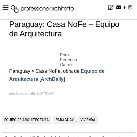
Home
▪
news
▪
es
▪
Paraguay: Casa NoFe – Equipo de Arquitectura
Paraguay: Casa NoFe – Equipo
de Arquitectura
Foto:
Federico
Cairoli
Paraguay > Casa NoFe, obra de
Equipo de
Arquitectura
[
ArchDaily
]
pubblicato in data: 16/07/2024
EQUIPO DE ARQUITECTURA
PARAGUAY
VIVIENDA
,
,