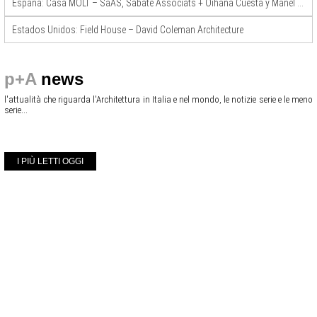
España: Casa MOLT – SaAS, Sabaté Associats + Oihana Cuesta y Manel Mérida
Estados Unidos: Field House – David Coleman Architecture
p+A
news
l'attualità che riguarda l'Architettura in Italia e nel mondo, le notizie serie e le meno
serie...
I PIÙ LETTI OGGI