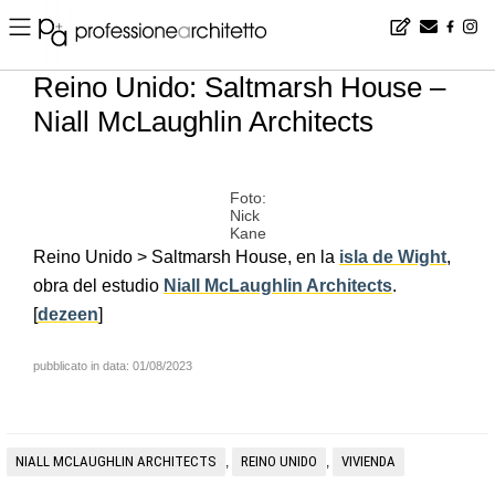
Home
▪
news
▪
es
▪
Reino Unido: Saltmarsh House – Niall McLaughlin Architects
Reino Unido: Saltmarsh House –
Niall McLaughlin Architects
Foto:
Nick
Kane
Reino Unido > Saltmarsh House, en la
isla de Wight
,
obra del estudio
Niall McLaughlin Architects
.
[
dezeen
]
pubblicato in data: 01/08/2023
NIALL MCLAUGHLIN ARCHITECTS
REINO UNIDO
VIVIENDA
,
,