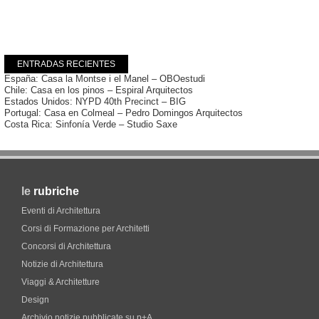
ENTRADAS RECIENTES
España: Casa la Montse i el Manel – OBOestudi
Chile: Casa en los pinos – Espiral Arquitectos
Estados Unidos: NYPD 40th Precinct – BIG
Portugal: Casa en Colmeal – Pedro Domingos Arquitectos
Costa Rica: Sinfonía Verde – Studio Saxe
le
rubriche
Eventi di Architettura
Corsi di Formazione per Architetti
Concorsi di Architettura
Notizie di Architettura
Viaggi & Architetture
Design
Archivio notizie pubblicate su p+A