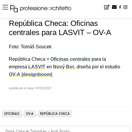
Home
▪
news
▪
es
▪
República Checa: Oficinas centrales para LASVIT – OV-A
República Checa: Oficinas
centrales para LASVIT – OV-A
Foto: Tomáš Soucek
República Checa >
Oficinas centrales
para la
empresa
LASVIT
en
Nový Bor
, diseña por el estudio
OV-A
[
designboom
]
pubblicato in data: 07/01/2020
OFICINAS
OV-A
REPÚBLICA CHECA
,
,
China: Casa en Tangshan – Arch Studio