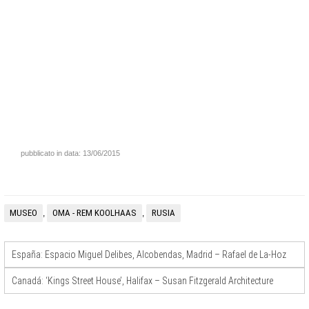
pubblicato in data: 13/06/2015
MUSEO
OMA - REM KOOLHAAS
RUSIA
,
,
España: Espacio Miguel Delibes, Alcobendas, Madrid – Rafael de La-Hoz
Canadá: ‘Kings Street House’, Halifax – Susan Fitzgerald Architecture