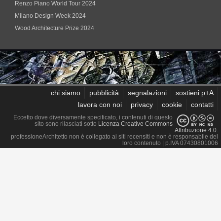
Renzo Piano World Tour 2024
Milano Design Week 2024
Wood Architecture Prize 2024
chi siamo
pubblicità
segnalazioni
sostieni p+A
lavora con noi
privacy
cookie
contatti
Eccetto dove diversamente specificato, i contenuti di questo
sito sono rilasciati sotto
Licenza Creative Commons
Attribuzione 4.0
.
professioneArchitetto non è collegato ai siti recensiti e non è responsabile del
loro contenuto
| p.IVA 07430801006