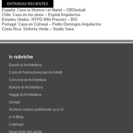
ENTRADAS RECIENTES
España: Casa la Montse i el Manel – OBOestudi
Chile: Casa en los pinos – Espiral Arquitectos
Estados Unidos: NYPD 40th Precinct – BIG
Portugal: Casa en Colmeal – Pedro Domingos Arquitectos
Costa Rica: Sinfonía Verde – Studio Saxe
le
rubriche
Eventi di Architettura
Corsi di Formazione per Architetti
Concorsi di Architettura
Notizie di Architettura
Viaggi & Architetture
Design
Archivio notizie pubblicate su p+A
p+A Blog
Catalogo
News from the world