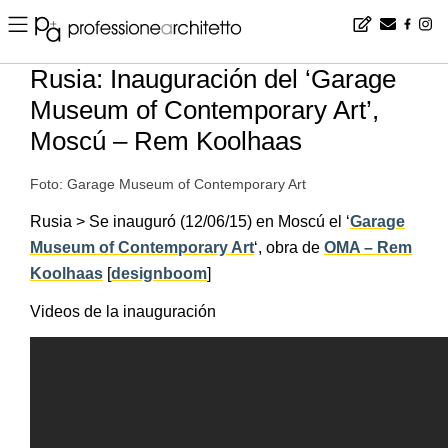
Home
▪
news
▪
es
▪
Rusia: Inauguración del ‘Garage Museum of Contemporary Art’, Moscú – Rem Koolhaas
Rusia: Inauguración del ‘Garage
Museum of Contemporary Art’,
Moscú – Rem Koolhaas
Foto: Garage Museum of Contemporary Art
Rusia > Se inauguró (12/06/15) en Moscú el ‘
Garage
Museum of Contemporary Art
‘, obra de
OMA – Rem
Koolhaas
[
designboom
]
Videos de la inauguración