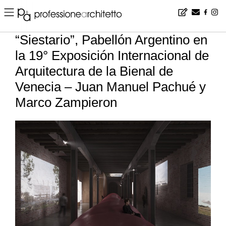
Home
▪
news
▪
es
▪
“Siestario”, Pabellón Argentino en la 19° Exposición Internacional de Arquitectura de la Bienal de Venecia – Juan Manuel Pachué y Marco Zampieron
“Siestario”, Pabellón Argentino en
la 19° Exposición Internacional de
Arquitectura de la Bienal de
Venecia – Juan Manuel Pachué y
Marco Zampieron