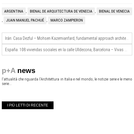
ARGENTINA
BIENAL DE ARQUITECTURA DE VENECIA
BIENAL DE VENECIA
,
,
JUAN MANUEL PACHUÉ
MARCO ZAMPIERON
,
,
Irán: Casa Dezful – Mohsen Kazemianfard, fundamental approach architects
España: 108 viviendas sociales en la calle Ulldecona, Barcelona – Vivas Arquitectos, Pau Vidal y Arquitectura Produccions
p+A
news
l'attualità che riguarda l'Architettura in Italia e nel mondo, le notizie serie e le meno
serie...
I PIÙ LETTI DI RECENTE