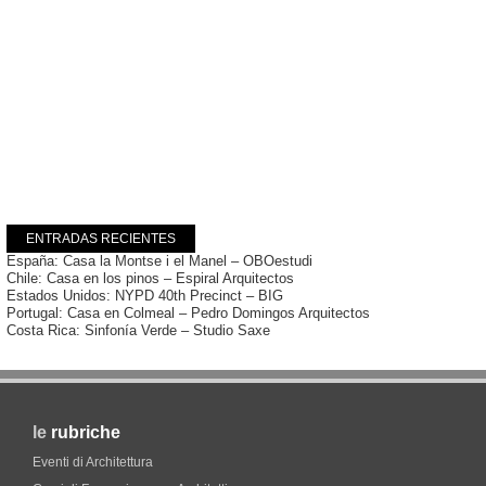
ENTRADAS RECIENTES
España: Casa la Montse i el Manel – OBOestudi
Chile: Casa en los pinos – Espiral Arquitectos
Estados Unidos: NYPD 40th Precinct – BIG
Portugal: Casa en Colmeal – Pedro Domingos Arquitectos
Costa Rica: Sinfonía Verde – Studio Saxe
le
rubriche
Eventi di Architettura