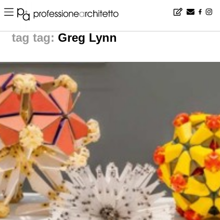
Home
▪
news
▪
tag: Greg Lynn | noticias arquitectura
tag:
Greg Lynn