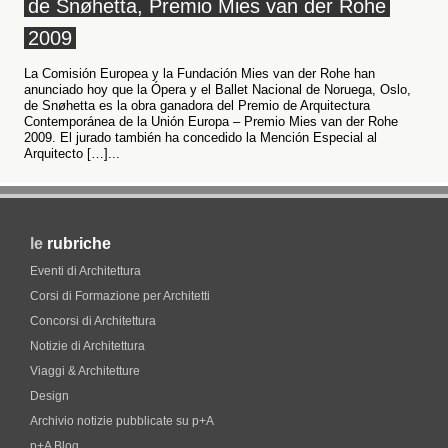
de Snøhetta, Premio Mies van der Rohe
2009
La Comisión Europea y la Fundación Mies van der Rohe han
anunciado hoy que la Ópera y el Ballet Nacional de Noruega, Oslo,
de Snøhetta es la obra ganadora del Premio de Arquitectura
Contemporánea de la Unión Europa – Premio Mies van der Rohe
2009. El jurado también ha concedido la Mención Especial al
Arquitecto […]...
le
rubriche
Eventi di Architettura
Corsi di Formazione per Architetti
Concorsi di Architettura
Notizie di Architettura
Viaggi & Architetture
Design
Archivio notizie pubblicate su p+A
p+A Blog