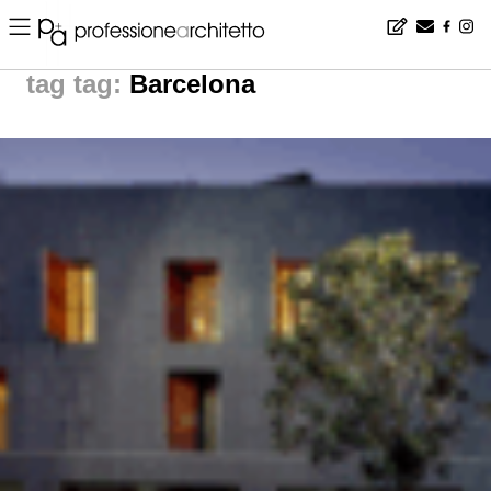
Home
▪
news
▪
tag: Barcelona | News from The World
tag:
Barcelona